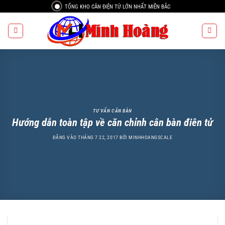
Bỏ
TỔNG KHO CÂN ĐIỆN TỬ LỚN NHẤT MIỀN BẮC
qua
nội
dung
TƯ VẤN CÂN BÀN
Hướng dẫn toàn tập về căn chỉnh cân bàn điên tử
ĐĂNG VÀO
THÁNG 7 22, 2017
BỞI
MINHHOANGSCALE