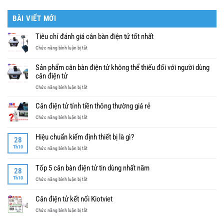
BÀI VIẾT MỚI
Tiêu chí đánh giá cân bàn điện tử tốt nhất
ở
Chức năng bình luận bị tắt
Tiêu
chí
Sản phẩm cân bàn điện tử không thể thiếu đối với người dùng
đánh
cân điện tử
giá
ở
Chức năng bình luận bị tắt
cân
Sản
bàn
phẩm
điện
Cân điện tử tính tiền thông thường giá rẻ
cân
tử
ở
Chức năng bình luận bị tắt
bàn
tốt
Cân
điện
nhất
điện
tử
Hiệu chuẩn kiểm định thiết bị là gì?
28
tử
không
Th10
ở
Chức năng bình luận bị tắt
tính
thể
Hiệu
tiền
thiếu
chuẩn
thông
Tốp 5 cân bàn điện tử tin dùng nhất năm
đối
28
kiểm
thường
với
Th10
ở
Chức năng bình luận bị tắt
định
giá
người
Tốp
thiết
rẻ
dùng
5
bị
Cân điện tử kết nối Kiotviet
cân
cân
là
điện
ở
Chức năng bình luận bị tắt
bàn
gì?
tử
Cân
điện