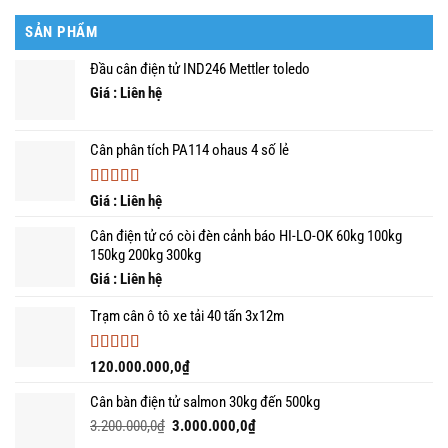
điện
tử
tử
tin
SẢN PHẨM
kết
dùng
nối
nhất
Đầu cân điện tử IND246 Mettler toledo
Kiotviet
năm
Giá : Liên hệ
Cân phân tích PA114 ohaus 4 số lẻ
Được xếp
Giá : Liên hệ
hạng
5.00
5
sao
Cân điện tử có còi đèn cảnh báo HI-LO-OK 60kg 100kg
150kg 200kg 300kg
Giá : Liên hệ
Trạm cân ô tô xe tải 40 tấn 3x12m
Được xếp
120.000.000,0
₫
hạng
5.00
5
sao
Cân bàn điện tử salmon 30kg đến 500kg
Giá
Giá
3.200.000,0
₫
3.000.000,0
₫
gốc
hiện