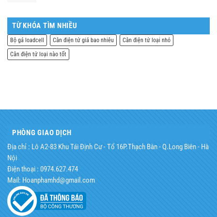
là:
tại
3.200.000,0₫.
là:
3.000.000,0₫.
TỪ KHÓA TÌM NHIỀU
Bộ gá loadcell
Cân điện tử giá bao nhiêu
Cân điện tử loại nhỏ
Cân điện tử loại nào tốt
PHÒNG GIAO DỊCH
Địa chỉ : Lô A2-83 Khu Tái Định Cư - Tổ 16P.Thạch Bàn - Q.Long Biên - Hà
Nội
Điện thoại : 0974.627.474
Mail: Hoanphamhd@gmail.com