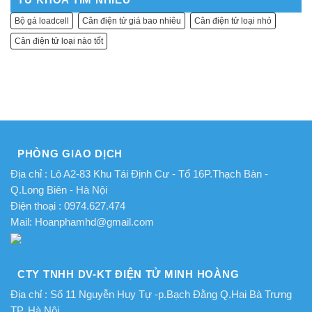
Bộ gá loadcell
Cân điện tử giá bao nhiêu
Cân điện tử loại nhỏ
Cân điện tử loại nào tốt
PHÒNG GIAO DỊCH
Địa chỉ : Lô A2-83 Khu Tái Định Cư - Tổ 16P.Thạch Bàn -
Q.Long Biên - Hà Nội
Điện thoại : 0974.627.474
Mail: Hoanphamhd@gmail.com
CTY TNHH DV-KT ĐIỆN TỬ MINH HOÀNG
Địa chỉ : Số 11 Nguyễn Huy Tự -p.Bạch Đằng Q.Hai Bà Trưng
TP. Hà Nội