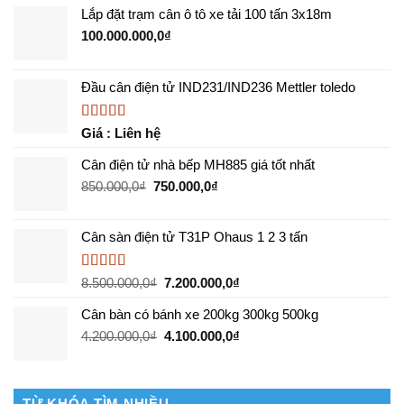
nhất
Lắp đặt trạm cân ô tô xe tải 100 tấn 3x18m
Kiotviet
năm
100.000.000,0
₫
Đầu cân điện tử IND231/IND236 Mettler toledo
Được xếp
Giá : Liên hệ
hạng
5.00
5
sao
Cân điện tử nhà bếp MH885 giá tốt nhất
Giá
Giá
850.000,0
₫
750.000,0
₫
gốc
hiện
là:
tại
Cân sàn điện tử T31P Ohaus 1 2 3 tấn
850.000,0₫.
là:
750.000,0₫.
Được xếp
Giá
Giá
8.500.000,0
₫
7.200.000,0
₫
hạng
5.00
5
gốc
hiện
sao
Cân bàn có bánh xe 200kg 300kg 500kg
là:
tại
8.500.000,0₫.
là:
Giá
Giá
4.200.000,0
₫
4.100.000,0
₫
7.200.000,0₫.
gốc
hiện
là:
tại
4.200.000,0₫.
là:
4.100.000,0₫.
TỪ KHÓA TÌM NHIỀU