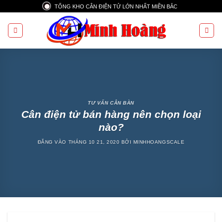
Bỏ
TỔNG KHO CÂN ĐIỆN TỬ LỚN NHẤT MIỀN BẮC
qua
nội
dung
TƯ VẤN CÂN BÀN
Cân điện tử bán hàng nên chọn loại
nào?
ĐĂNG VÀO
THÁNG 10 21, 2020
BỞI
MINHHOANGSCALE