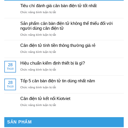
Tiêu chí đánh giá cân bàn điện tử tốt nhất
ở
Chức năng bình luận bị tắt
Tiêu
chí
Sản phẩm cân bàn điện tử không thể thiếu đối với
đánh
người dùng cân điện tử
giá
ở
Chức năng bình luận bị tắt
cân
Sản
bàn
phẩm
điện
Cân điện tử tính tiền thông thường giá rẻ
cân
tử
ở
Chức năng bình luận bị tắt
bàn
tốt
Cân
điện
nhất
điện
tử
Hiệu chuẩn kiểm định thiết bị là gì?
28
tử
không
Th10
ở
Chức năng bình luận bị tắt
tính
thể
Hiệu
tiền
thiếu
chuẩn
thông
Tốp 5 cân bàn điện tử tin dùng nhất năm
đối
28
kiểm
thường
với
Th10
ở
Chức năng bình luận bị tắt
định
giá
người
Tốp
thiết
rẻ
dùng
5
bị
Cân điện tử kết nối Kiotviet
cân
cân
là
điện
ở
Chức năng bình luận bị tắt
bàn
gì?
tử
Cân
điện
điện
tử
tử
tin
SẢN PHẨM
kết
dùng
nối