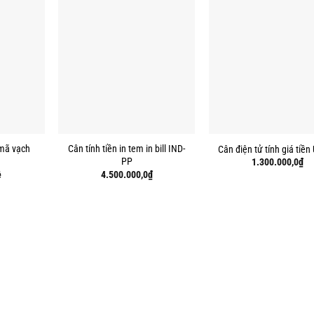
 mã vạch
Cân tính tiền in tem in bill IND-
Cân điện tử tính giá tiền
PP
1.300.000,0
₫
ệ
4.500.000,0
₫