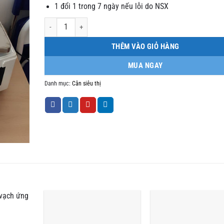
1 đổi 1 trong 7 ngày nếu lỗi do NSX
Cân điện tử in tem nhãn TMA 30kg số lượng
THÊM VÀO GIỎ HÀNG
MUA NGAY
Danh mục:
Cân siêu thị
 vạch ứng