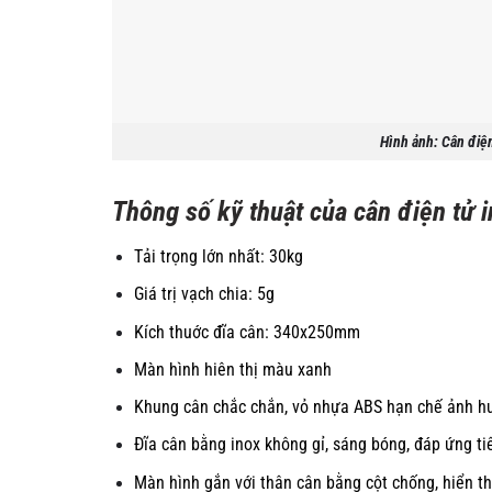
Hình ảnh: Cân điệ
Thông số kỹ thuật của cân điện tử i
Tải trọng lớn nhất: 30kg
Giá trị vạch chia: 5g
Kích thuớc đĩa cân: 340x250mm
Màn hình hiên thị màu xanh
Khung cân chắc chắn, vỏ nhựa ABS hạn chế ảnh
h
Đĩa cân bằng inox không gỉ, sáng bóng, đáp ứng
ti
Màn hình gắn với thân cân bằng cột chống, hiển t