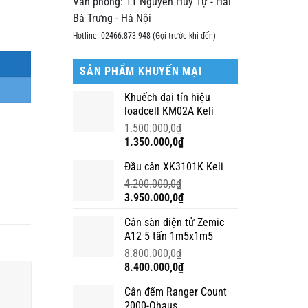
Văn phòng: 11 Nguyễn Huy Tự - Hai
Bà Trưng - Hà Nội
Hotline: 02466.873.948 (Gọi trước khi đến)
SẢN PHẨM KHUYẾN MẠI
Khuếch đại tín hiệu
loadcell KM02A Keli
1.500.000,0
₫
Giá
Giá
1.350.000,0
₫
gốc
hiện
Đầu cân XK3101K Keli
là:
tại
1.500.000,0₫.
là:
4.200.000,0
₫
1.350.000,0₫.
Giá
Giá
3.950.000,0
₫
gốc
hiện
Cân sàn điện tử Zemic
là:
tại
A12 5 tấn 1m5x1m5
4.200.000,0₫.
là:
3.950.000,0₫.
8.800.000,0
₫
Giá
Giá
8.400.000,0
₫
gốc
hiện
Cân đếm Ranger Count
là:
tại
2000-Ohaus