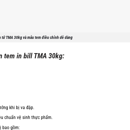
n tử TMA 30kg và mẫu tem điều chỉnh dễ dàng
n tem in bill TMA 30kg:
ưởng khi bị va đập.
êu chuẩn vệ sinh thực phẩm.
hị
bao gồm: