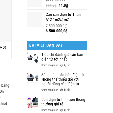
8.800.000,0₫.
là:
8.400.000,0₫.
Giá
Giá
111,0
₫
11,0
₫
gốc
hiện
Cân sàn điện tử 1 tấn
là:
tại
A12 1m2x1m2
111,0₫.
là:
11,0₫.
7.500.000,0
₫
Giá
Giá
6.500.000,0
₫
gốc
hiện
là:
tại
BÀI VIẾT GẦN ĐÂY
7.500.000,0₫.
là:
0×50
6.500.000,0₫.
Tiêu chí đánh giá cân bàn
điện tử tốt nhất
ở
Chức năng bình luận bị tắt
Tiêu
chí
Sản phẩm cân bàn điện tử
đánh
không thể thiếu đối với
giá
người dùng cân điện tử
g bằng
cân
ở
Chức năng bình luận bị tắt
bàn
đơn
Sản
điện
y
phẩm
Cân điện tử tính tiền thông
tử
cân
thiết
thường giá rẻ
tốt
bàn
nhất
ở
Chức năng bình luận bị tắt
điện