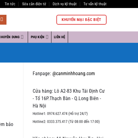
Tin tức
Sửa cân điện tử
Dịch vụ kỹ thuật
Tư vấn kỹ thuật
KHUYẾN MẠI ĐẶC BIỆT
CHUYÊN DUNG
PHỤ KIỆN
LIÊN HỆ
Fanpage:
@canminhhoang.com
Cửa hàng: Lô A2-83 Khu Tái Định Cư
- Tổ 16P.Thạch Bàn - Q.Long Biên -
Hà Nội
Hotline1: 0974.627.474 (Hỗ trợ 24/7)
Hotline2: 0333.375.417 (Từ 08:00 đến 17:00)
iêm bảo