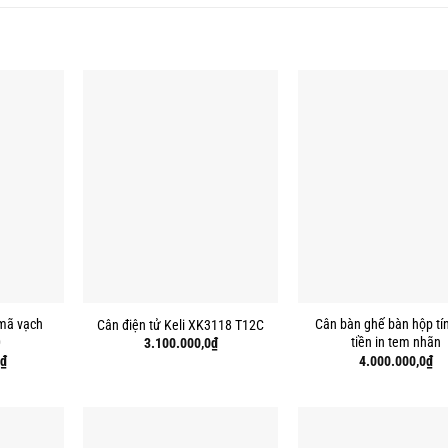
 mã vạch
Cân bàn ghế bàn hộp tín
Cân điện tử Keli XK3118 T12C
0
tiền in tem nhãn
3.100.000,0
₫
₫
4.000.000,0
₫