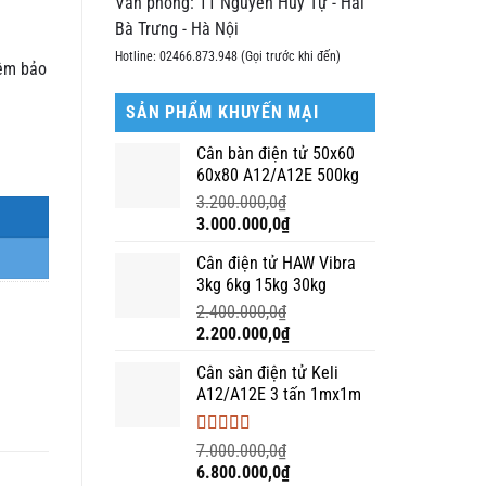
Văn phòng: 11 Nguyễn Huy Tự - Hai
Bà Trưng - Hà Nội
Hotline: 02466.873.948 (Gọi trước khi đến)
iêm bảo
SẢN PHẨM KHUYẾN MẠI
Cân bàn điện tử 50x60
60x80 A12/A12E 500kg
3.200.000,0
₫
Giá
Giá
3.000.000,0
₫
gốc
hiện
Cân điện tử HAW Vibra
là:
tại
3kg 6kg 15kg 30kg
3.200.000,0₫.
là:
3.000.000,0₫.
2.400.000,0
₫
Giá
Giá
2.200.000,0
₫
gốc
hiện
Cân sàn điện tử Keli
là:
tại
A12/A12E 3 tấn 1mx1m
2.400.000,0₫.
là:
2.200.000,0₫.
Được xếp
7.000.000,0
₫
hạng
5.00
5
Giá
Giá
6.800.000,0
₫
sao