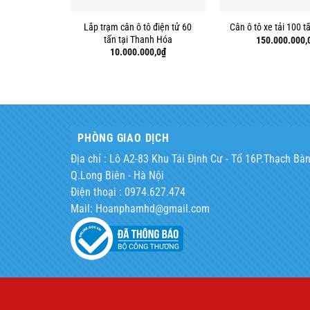
Lắp trạm cân ô tô điện tử 60
Cân ô tô xe tải 100 
tấn tại Thanh Hóa
150.000.000,
10.000.000,0
₫
PHÒNG GIAO DỊCH
Địa chỉ : Lô A2-83 Khu Tái Định Cư - Tổ 16P.Thạch Bàn
Q.Long Biên - Hà Nội
Điện thoại : 0974.627.474
Mail: Hoanphamhd@gmail.com