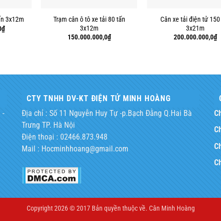
Trạm cân ô tô xe tải 80 tấn
Cân xe tải điện tử 150
tấn 3x12m
3x12m
3x21m
0
₫
150.000.000,0
₫
200.000.000,0
₫
CTY TNHH DV-KT ĐIỆN TỬ MINH HOÀNG
 -
Địa chỉ : Số 11 Nguyễn Huy Tự -p.Bạch Đằng Q.Hai Bà
Ch
Trưng TP. Hà Nội
Ch
Điện thoại : 02466.873.948
Ch
Mail : Hocminhhoang@gmail.com
C
Copyright 2026 © 2017 Bản quyền thuộc về.
Cân Minh Hoàng