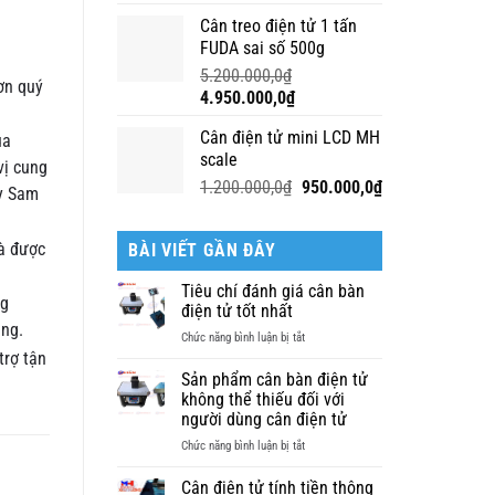
gốc
hiện
Cân treo điện tử 1 tấn
là:
tại
FUDA sai số 500g
7.000.000,0₫.
là:
6.800.000,0₫.
5.200.000,0
₫
ơn quý
Giá
Giá
4.950.000,0
₫
gốc
hiện
Cân điện tử mini LCD MH
ua
là:
tại
scale
5.200.000,0₫.
là:
vị cung
4.950.000,0₫.
Giá
Giá
1.200.000,0
₫
950.000,0
₫
ty Sam
gốc
hiện
là:
tại
và được
BÀI VIẾT GẦN ĐÂY
1.200.000,0₫.
là:
950.000,0₫.
Tiêu chí đánh giá cân bàn
ng
điện tử tốt nhất
àng.
ở
Chức năng bình luận bị tắt
Tiêu
trợ tận
chí
Sản phẩm cân bàn điện tử
đánh
không thể thiếu đối với
giá
người dùng cân điện tử
cân
ở
Chức năng bình luận bị tắt
bàn
Sản
điện
phẩm
Cân điện tử tính tiền thông
tử