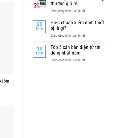
cân
thường giá rẻ
tốt
bàn
nhất
ở
Chức năng bình luận bị tắt
điện
Cân
tử
điện
Hiệu chuẩn kiểm định thiết
không
28
tử
bị là gì?
thể
Th10
tính
thiếu
ở
Chức năng bình luận bị tắt
tiền
đối
Hiệu
thông
với
chuẩn
Tốp 5 cân bàn điện tử tin
thường
28
người
kiểm
dùng nhất năm
giá
Th10
dùng
định
rẻ
cân
ở
Chức năng bình luận bị tắt
thiết
điện
Tốp
bị
tử
5
là
cân
gì?
 3x18m
bàn
điện
tử
tin
dùng
nhất
năm