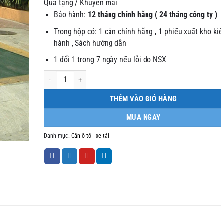
Quà tặng / Khuyến mãi
Bảo hành:
12 tháng chính hãng ( 24 tháng công ty )
Trong hộp có: 1 cân chính hãng , 1 phiếu xuất kho k
hành , Sách hướng dẫn
1 đổi 1 trong 7 ngày nếu lỗi do NSX
Lắp đặt trạm cân ô tô cân xe tải 60 tấn Thái Nguyên số lượng
THÊM VÀO GIỎ HÀNG
MUA NGAY
Danh mục:
Cân ô tô - xe tải