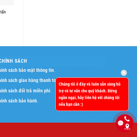
 tấn
CHÍNH SÁCH
ính sách bảo mật thông tin
.
ính sách giao hàng thanh toán
.
Chúng tôi ở đây và luôn sẵn sàng hỗ
ính sách đổi trả miễn phí
.
trợ và tư vấn cho quý khách. Đừng
ngần ngại, hãy liên hệ với chúng tôi
hính sách bảo hành
.
nếu bạn cần :)