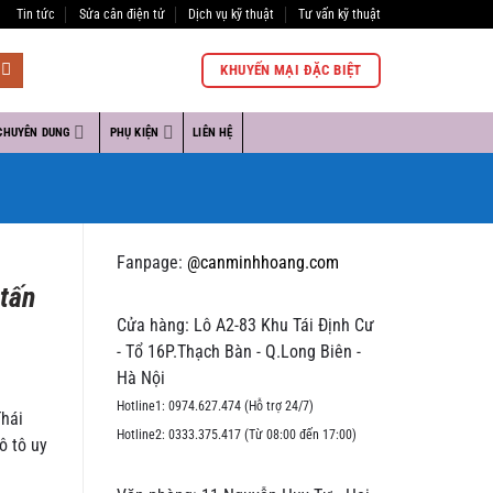
Tin tức
Sửa cân điện tử
Dịch vụ kỹ thuật
Tư vấn kỹ thuật
KHUYẾN MẠI ĐẶC BIỆT
CHUYÊN DUNG
PHỤ KIỆN
LIÊN HỆ
Fanpage:
@canminhhoang.com
 tấn
Cửa hàng: Lô A2-83 Khu Tái Định Cư
- Tổ 16P.Thạch Bàn - Q.Long Biên -
Hà Nội
Hotline1: 0974.627.474 (Hỗ trợ 24/7)
Thái
Hotline2: 0333.375.417 (Từ 08:00 đến 17:00)
ô tô uy