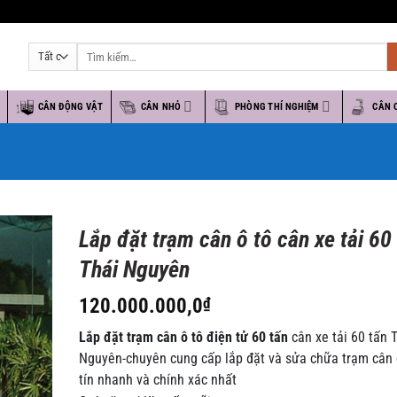
Tìm
kiếm:
O
CÂN ĐỘNG VẬT
CÂN NHỎ
PHÒNG THÍ NGHIỆM
CÂN 
Lắp đặt trạm cân ô tô cân xe tải 60
Thái Nguyên
120.000.000,0
₫
Lắp đặt trạm cân ô tô điện tử 60 tấn
cân xe tải 60 tấn 
Nguyên-chuyên cung cấp lắp đặt và sửa chữa trạm cân 
tín nhanh và chính xác nhất