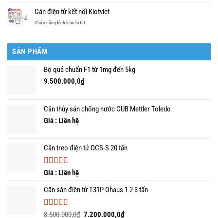
thiết
rẻ
dùng
5
bị
Cân điện tử kết nối Kiotviet
cân
cân
là
điện
ở
Chức năng bình luận bị tắt
bàn
gì?
tử
Cân
điện
điện
tử
tử
tin
SẢN PHẨM
kết
dùng
nối
nhất
Bộ quả chuẩn F1 từ 1mg đến 5kg
Kiotviet
năm
9.500.000,0
₫
Cân thủy sản chống nước CUB Mettler Toledo
Giá : Liên hệ
Cân treo điện tử OCS-S 20 tấn
Được xếp
Giá : Liên hệ
hạng
5.00
5
sao
Cân sàn điện tử T31P Ohaus 1 2 3 tấn
Được xếp
Giá
Giá
8.500.000,0
₫
7.200.000,0
₫