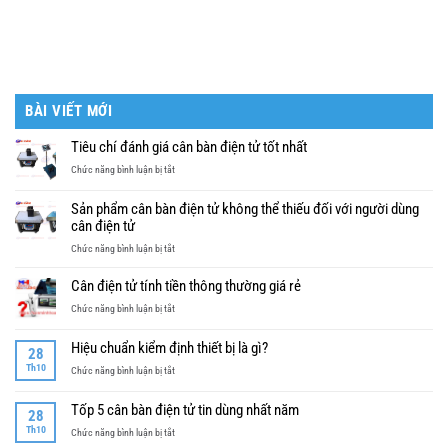
BÀI VIẾT MỚI
Tiêu chí đánh giá cân bàn điện tử tốt nhất
ở
Chức năng bình luận bị tắt
Tiêu
chí
Sản phẩm cân bàn điện tử không thể thiếu đối với người dùng
đánh
cân điện tử
giá
ở
Chức năng bình luận bị tắt
cân
Sản
bàn
phẩm
điện
Cân điện tử tính tiền thông thường giá rẻ
cân
tử
ở
Chức năng bình luận bị tắt
bàn
tốt
Cân
điện
nhất
điện
tử
Hiệu chuẩn kiểm định thiết bị là gì?
28
tử
không
Th10
ở
Chức năng bình luận bị tắt
tính
thể
Hiệu
tiền
thiếu
chuẩn
thông
Tốp 5 cân bàn điện tử tin dùng nhất năm
đối
28
kiểm
thường
với
Th10
ở
Chức năng bình luận bị tắt
định
giá
người
Tốp