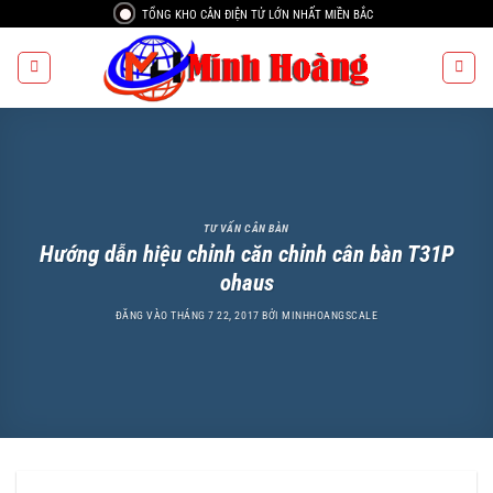
Bỏ
TỔNG KHO CÂN ĐIỆN TỬ LỚN NHẤT MIỀN BẮC
qua
nội
dung
TƯ VẤN CÂN BÀN
Hướng dẫn hiệu chỉnh căn chỉnh cân bàn T31P
ohaus
ĐĂNG VÀO
THÁNG 7 22, 2017
BỞI
MINHHOANGSCALE