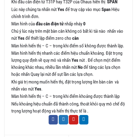
Khi đầu cân điện tử T31P hay T32P của Ohaus hiển thị
SPAN
Lúc này chúng ta nhấn nút
Yes
để truy cập vào mục
Span
Hiệu
chỉnh trình đơn.
Màn hình của
đầu cân điện tử
nhấp nháy
0
Chú ý lúc này trên mặt bàn cân không có bất kì tải nào nhấn vào
nút
Yes
để thiết lập điểm zero cho
cân
Màn hình hiển thị – C – trong khi điểm số không được thành lập.
Màn hình hiển thị nhanh các điểm hiệu chuẩn khoảng. Đặt trọng
lượng quy định về quy mô và nhấn
Yes
nút . Để chọn một điểm
khoảng khác nhau, nhiều lần nhấn nút
No
để tăng các lựa chọn
hoặc nhấn Quay lại nút để sụt lần các lựa chọn.
Khi giá trị mong muốn hiển thị, đặt trọng lượng lên bàn cân và
nhấn vào nút
Yes
.
Màn hình hiển thị – C – trong khi điểm khoảng được thành lập
Nếu khoảng hiệu chuẩn đã thành công, thoát khỏi quy mô chế độ
trọng lượng hoạt động và hiển thị thực tế là .