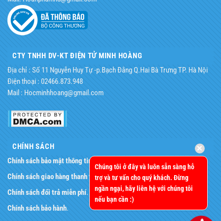
CTY TNHH DV-KT ĐIỆN TỬ MINH HOÀNG
Địa chỉ : Số 11 Nguyễn Huy Tự -p.Bạch Đằng Q.Hai Bà Trưng TP. Hà Nội
Điện thoại : 02466.873.948
Mail : Hocminhhoang@gmail.com
CHÍNH SÁCH
Chính sách bảo mật thông tin
.
Chúng tôi ở đây và luôn sẵn sàng hỗ
Chính sách giao hàng thanh toán
.
trợ và tư vấn cho quý khách. Đừng
ngần ngại, hãy liên hệ với chúng tôi
Chính sách đổi trả miễn phí
.
nếu bạn cần :)
Chính sách bảo hành
.