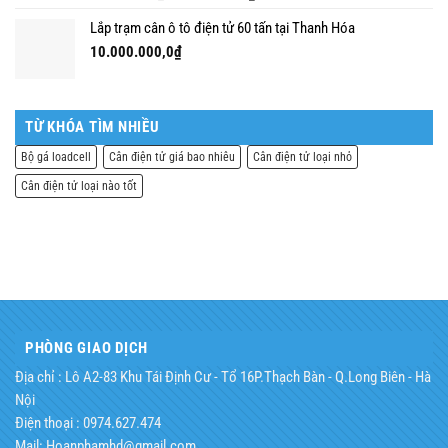
hạng
5.00
5
gốc
hiện
sao
Lắp trạm cân ô tô điện tử 60 tấn tại Thanh Hóa
là:
tại
8.500.000,0₫.
là:
10.000.000,0
₫
7.200.000,0₫.
TỪ KHÓA TÌM NHIỀU
Bộ gá loadcell
Cân điện tử giá bao nhiêu
Cân điện tử loại nhỏ
Cân điện tử loại nào tốt
PHÒNG GIAO DỊCH
Địa chỉ : Lô A2-83 Khu Tái Định Cư - Tổ 16P.Thạch Bàn - Q.Long Biên - Hà
Nội
Điện thoại : 0974.627.474
Mail: Hoanphamhd@gmail.com