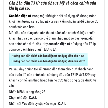
Cân bàn đầu T31P của Ohaus Mỹ và cách chỉnh sửa
khi bị sai số.
Cân bàn điện tử
trong một thời gian dài sử dụng sẽ không tránh
khỏi hiện tượng sai số lúc này ta cần kiểm chuẩn lại để cân có độ
chính xác cao hơn.
Mỗi đầu cân dùng cho
cân
thì có cách căn chỉnh và hiệu chuẩn
khác nhau và các bạn có thể tham khảo một số bài hướng dẫn
căn chỉnh cân dưới đây. Hay
cân sàn điện tử
sử dụng đầu T31p
cũng có cách hiệu chuẩn tương tự.
Hướng dẫn căn chỉnh cân bàn điện tử sử dụng đầu cân A12
Hướng dẫn căn chỉnh cân bàn điện tử sử dụng đầu cân YHT3
Và sau đây chúng tôi sẽ hướng dẫn thêm cho quý khách hàng
các bước để căn chỉnh cân sử dụng đầu cân T31P và T32P quý
khách có thể làm theo hoặc liên hệ trực tiếp công ty để được tư
vấn.
Nhấn
MENU
trong vòng 2S
Chọn chế độ
C.A.L
Nhấn nút
Yes
để truy cập vào mục
C.A.L