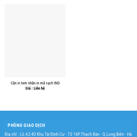
Cân in tem nhãn in mã vạch IND
Giá : Liên hệ
PHÒNG GIAO DỊCH
Địa chỉ : Lô A2-83 Khu Tái Định Cư - Tổ 16P.Thạch Bàn - Q.Long Biên - Hà