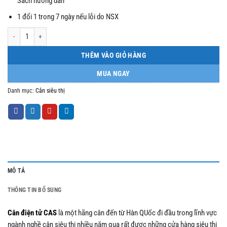
Sách hướng dẫn
1 đổi 1 trong 7 ngày nếu lỗi do NSX
Cân siêu thị in tem mã vạch CAS CL5200 số lượng
THÊM VÀO GIỎ HÀNG
MUA NGAY
Danh mục:
Cân siêu thị
MÔ TẢ
THÔNG TIN BỔ SUNG
Cân điện tử CAS
là một hãng cân đến từ Hàn QUốc đi đầu trong lĩnh vực
ngành nghề cân siêu thị nhiều năm qua rất được những cửa hàng siệu thị