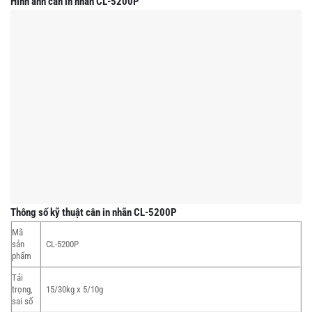
Hình ảnh cân in nhãn CL-5200P
Thông số kỹ thuật cân in nhãn CL-5200P
Mã
sản
CL-5200P
phẩm
Tải
trọng,
15/30kg x 5/10g
sai số