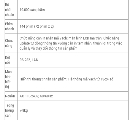
Bộ
nhớ
10.000 sản phẩm
chuẩn
Phím
144 phím (72 phím x 2)
nhanh
Chức năng cân in nhãn mã vạch; màn hình LCD ma trận; Chức năng
Chức
update tự động thông tin xuống cân in tem nhãn, thuận lợi trong việc
năng
quản lý và thay đổi thông tin sản phẩm
Kết
RS-232, LAN
nối
Màn
hình
Hiển thị thông tin tên sản phẩm; Hệ thống mã vạch từ 13-24 số
hiển
thị
Nguồn
AC 110-240V, 50/60Hz
Trọng
lượng
7-8kg
cân