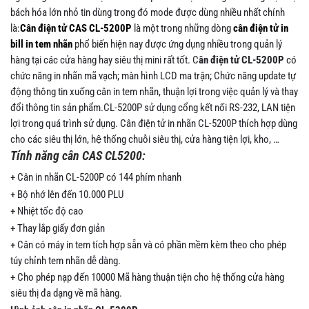
bách hóa lớn nhỏ tin dùng trong đó mode được dùng nhiều nhất chính
là:
Cân điện tử CAS CL-5200P
là một trong những dòng
cân điện tử in
bill in tem nhãn
phổ biến hiện nay được ứng dụng nhiều trong quản lý
hàng tại các cửa hàng hay siêu thị mini rất tốt. C
ân điện tử CL-5200P
có
chức năng in nhãn mã vạch; màn hình LCD ma trận; Chức năng update tự
động thông tin xuống cân in tem nhãn, thuận lợi trong việc quản lý và thay
đổi thông tin sản phẩm.CL-5200P sử dụng cổng kết nối RS-232, LAN tiện
lợi trong quá trình sử dụng. Cân điện tử in nhãn CL-5200P thích hợp dùng
cho các siêu thị lớn, hệ thống chuỗi siêu thị, cửa hàng tiện lợi, kho, …
Tính năng cân CAS CL5200:
+ Cân in nhãn CL-5200P có 144 phím nhanh
+ Bộ nhớ lên đến 10.000 PLU
+ Nhiệt tốc độ cao
+ Thay lắp giấy đơn giản
+ Cân có máy in tem tích hợp sẵn và có phần mềm kèm theo cho phép
túy chỉnh tem nhãn dễ dàng.
+ Cho phép nạp đến 10000 Mã hàng thuận tiện cho hệ thống cửa hàng
siêu thị đa dạng về mã hàng.