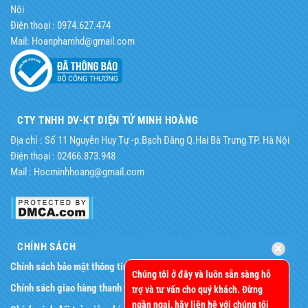
Nội
Điện thoại : 0974.627.474
Mail: Hoanphamhd@gmail.com
CTY TNHH DV-KT ĐIỆN TỬ MINH HOÀNG
Địa chỉ : Số 11 Nguyễn Huy Tự -p.Bạch Đằng Q.Hai Bà Trưng TP. Hà Nội
Điện thoại : 02466.873.948
Mail : Hocminhhoang@gmail.com
CHÍNH SÁCH
Chính sách bảo mật thông tin
.
Chúng tôi ở đây và luôn sẵn sàng hỗ
Chính sách giao hàng thanh toán
.
trợ và tư vấn cho quý khách. Đừng
ngần ngại, hãy liên hệ với chúng tôi