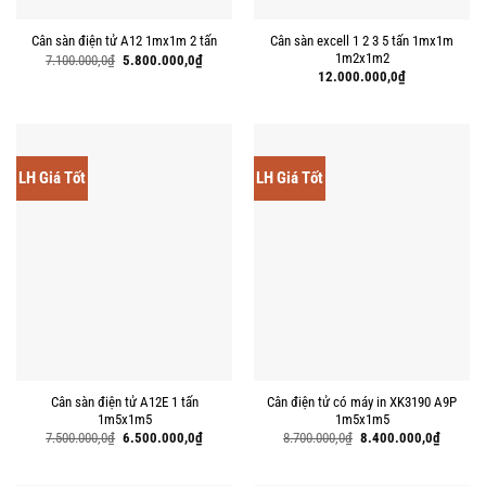
Cân sàn excell 1 2 3 5 tấn 1mx1m
Cân sàn điện tử A12 1mx1m 2 tấn
1m2x1m2
Giá
Giá
7.100.000,0
₫
5.800.000,0
₫
gốc
hiện
12.000.000,0
₫
là:
tại
7.100.000,0₫.
là:
5.800.000,0₫.
LH Giá Tốt
LH Giá Tốt
Cân sàn điện tử A12E 1 tấn
Cân điện tử có máy in XK3190 A9P
1m5x1m5
1m5x1m5
Giá
Giá
Giá
Giá
7.500.000,0
₫
6.500.000,0
₫
8.700.000,0
₫
8.400.000,0
₫
gốc
hiện
gốc
hiện
là:
tại
là:
tại
7.500.000,0₫.
là:
8.700.000,0₫.
là: