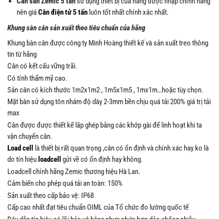
Cân sàn Zemic 5 tấn
sử dụng thiết bị của hãng được nhập chính hãng
nên giá
Cân điện tử 5 tấn
luôn tốt nhất chính xác nhất.
Khung sàn cân sản xuất theo tiêu chuẩn của hãng
Khung bàn cân được công ty Minh Hoàng thiết kế và sản xuất treo thông
tin từ hãng
Cân có kết cấu vững trãi.
Có tính thẩm mỹ cao.
Sản cân có kích thước 1m2x1m2 , 1m5x1m5 , 1mx1m…hoặc tùy chọn.
Mặt bàn sử dụng tôn nhám độ dày 2-3mm bền chịu quá tải 200% giá trị tải
max
Cân được được thiết kế lắp ghép bằng các khớp gài để linh hoạt khi ta
vận chuyển cân.
Load cell
là thiết bị rất quan trọng ,cân có ổn định và chính xác hay ko là
do tín hiệu
loadcell
gửi về có ổn định hay không.
Loadcell chính hãng Zemic thương hiệu Hà Lan.
Cảm biến cho phép quá tải an toàn: 150%
Sản xuất theo cấp bảo vệ: IP68
Cấp cao nhất đạt tiêu chuẩn OIML của Tổ chức đo lường quốc tế