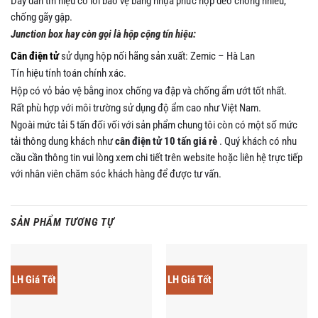
Dây dẫn tín hiệu có lõi bảo vệ bằng nhựa phức hợp dẻo chống nhiễu,
chống gãy gập.
Junction box hay còn gọi là hộp cộng tín hiệu:
Cân điện tử
sử dụng hộp nối hãng sản xuất: Zemic – Hà Lan
Tín hiệu tính toán chính xác.
Hộp có vỏ bảo vệ bằng inox chống va đập và chống ẩm ướt tốt nhất.
Rất phù hợp với môi trường sử dụng độ ẩm cao như Việt Nam.
Ngoài mức tải 5 tấn đối vối với sản phẩm chung tôi còn có một số mức
tải thông dung khách như
cân điện tử 10 tấn giá rẻ
. Quý khách có nhu
cầu cần thông tin vui lòng xem chi tiết trên website hoặc liên hệ trực tiếp
với nhân viên chăm sóc khách hàng để được tư vấn.
SẢN PHẨM TƯƠNG TỰ
LH Giá Tốt
LH Giá Tốt