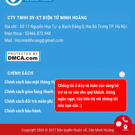
CTY TNHH DV-KT ĐIỆN TỬ MINH HOÀNG
Địa chỉ : Số 11 Nguyễn Huy Tự -p.Bạch Đằng Q.Hai Bà Trưng TP. Hà Nội
Điện thoại : 02466.873.948
Mail : Hocminhhoang@gmail.com
CHÍNH SÁCH
Chính sách bảo mật thông tin
.
Chúng tôi ở đây và luôn sẵn sàng hỗ
Chính sách giao hàng thanh toán
.
trợ và tư vấn cho quý khách. Đừng
ngần ngại, hãy liên hệ với chúng tôi
Chính sách đổi trả miễn phí
.
nếu bạn cần :)
Chính sách bảo hành
.
Copyright 2026 © 2017 Bản quyền thuộc về.
Cân Minh Hoàng