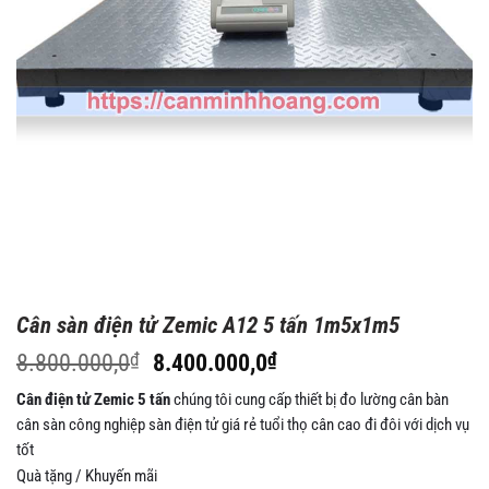
Cân sàn điện tử Zemic A12 5 tấn 1m5x1m5
Giá
Giá
8.800.000,0
₫
8.400.000,0
₫
gốc
hiện
Cân điện tử Zemic 5 tấn
chúng tôi cung cấp thiết bị đo lường cân bàn
là:
tại
cân sàn công nghiệp sàn điện tử giá rẻ tuổi thọ cân cao đi đôi với dịch vụ
8.800.000,0₫.
là:
tốt
8.400.000,0₫.
Quà tặng / Khuyến mãi