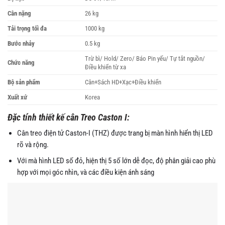
Cân nặng
26 kg
Tải trọng tối đa
1000 kg
Bước nhảy
0.5 kg
Trừ bì/ Hold/ Zero/ Báo Pin yếu/ Tự tắt nguồn/
Chức năng
Điều khiển từ xa
Bộ sản phẩm
Cân+Sách HD+Xạc+Điều khiển
Xuất xứ
Korea
Đặc tính thiết kế cân Treo Caston I:
Cân treo điện tử Caston-I (THZ) được trang bị màn hình hiển thị LED
rõ và rộng.
Với mà hình LED số đỏ, hiện thị 5 số lớn dễ đọc, độ phân giải cao phù
hợp với mọi góc nhìn, và các điều kiện ánh sáng