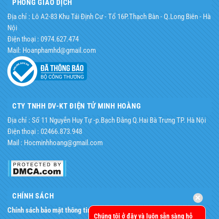
PHÒNG GIAO DỊCH
Địa chỉ : Lô A2-83 Khu Tái Định Cư - Tổ 16P.Thạch Bàn - Q.Long Biên - Hà
Nội
Điện thoại : 0974.627.474
Mail: Hoanphamhd@gmail.com
CTY TNHH DV-KT ĐIỆN TỬ MINH HOÀNG
Địa chỉ : Số 11 Nguyễn Huy Tự -p.Bạch Đằng Q.Hai Bà Trưng TP. Hà Nội
Điện thoại : 02466.873.948
Mail : Hocminhhoang@gmail.com
CHÍNH SÁCH
Chính sách bảo mật thông tin
.
Chúng tôi ở đây và luôn sẵn sàng hỗ