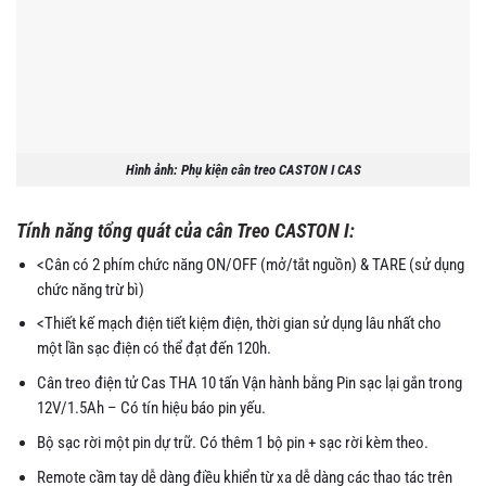
Hình ảnh: Phụ kiện cân treo CASTON I CAS
Tính năng tổng quát của cân Treo CASTON I:
<Cân có 2 phím chức năng ON/OFF (mở/tắt nguồn) & TARE (sử dụng
chức năng trừ bì)
<Thiết kế mạch điện tiết kiệm điện, thời gian sử dụng lâu nhất cho
một lần sạc điện có thể đạt đến 120h.
Cân treo điện tử Cas THA 10 tấn Vận hành bằng Pin sạc lại gắn trong
12V/1.5Ah – Có tín hiệu báo pin yếu.
Bộ sạc rời một pin dự trữ. Có thêm 1 bộ pin + sạc rời kèm theo.
Remote cầm tay dễ dàng điều khiển từ xa dễ dàng các thao tác trên