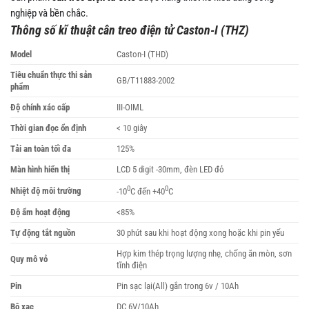
nghiệp và bền chắc.
Thông số kĩ thuật cân treo điện tử Caston-I (THZ)
Model
Caston-I (THD)
Tiêu chuẩn thực thi sản
GB/T11883-2002
phẩm
Độ chính xác cấp
III-OIML
Thời gian đọc ổn định
< 10 giây
Tải an toàn tối đa
125%
Màn hình hiển thị
LCD 5 digit -30mm, đèn LED đỏ
0
0
Nhiệt độ môi trường
-10
C đến +40
C
Độ ẩm hoạt động
<85%
Tự động tắt nguồn
30 phút sau khi hoạt động xong hoặc khi pin yếu
Hợp kim thép trọng lượng nhẹ, chống ăn mòn, sơn
Quy mô vỏ
tĩnh điện
Pin
Pin sạc lại(All) gắn trong 6v / 10Ah
Bộ xạc
DC 6V/10Ah