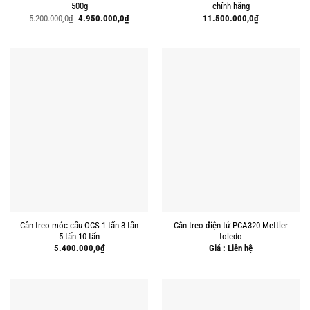
500g
chính hãng
Giá
Giá
5.200.000,0
₫
4.950.000,0
₫
11.500.000,0
₫
gốc
hiện
là:
tại
5.200.000,0₫.
là:
4.950.000,0₫.
Cân treo móc cẩu OCS 1 tấn 3 tấn
Cân treo điện tử PCA320 Mettler
5 tấn 10 tấn
toledo
5.400.000,0
₫
Giá : Liên hệ