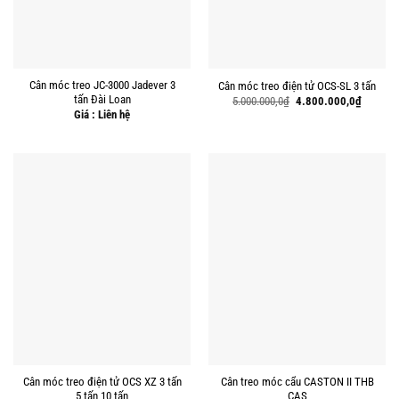
Cân móc treo JC-3000 Jadever 3
Cân móc treo điện tử OCS-SL 3 tấn
tấn Đài Loan
Giá
Giá
5.000.000,0
₫
4.800.000,0
₫
gốc
hiện
Giá : Liên hệ
là:
tại
5.000.000,0₫.
là:
4.800.00
Cân móc treo điện tử OCS XZ 3 tấn
Cân treo móc cẩu CASTON II THB
5 tấn 10 tấn
CAS