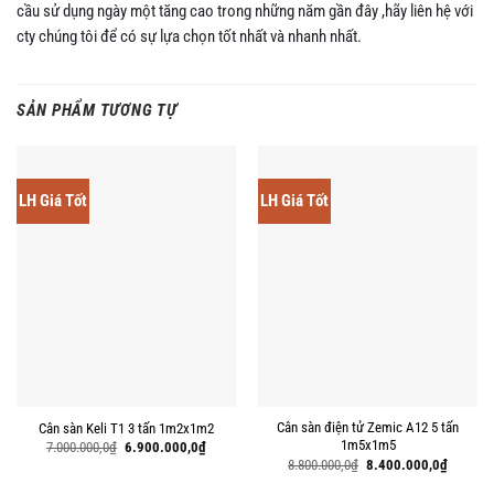
cầu sử dụng ngày một tăng cao trong những năm gần đây ,hãy liên hệ với
cty chúng tôi để có sự lựa chọn tốt nhất và nhanh nhất.
SẢN PHẨM TƯƠNG TỰ
LH Giá Tốt
LH Giá Tốt
Cân sàn điện tử Zemic A12 5 tấn
Cân sàn Keli T1 3 tấn 1m2x1m2
1m5x1m5
Giá
Giá
7.000.000,0
₫
6.900.000,0
₫
gốc
hiện
Giá
Giá
8.800.000,0
₫
8.400.000,0
₫
là:
tại
gốc
hiện
7.000.000,0₫.
là:
là:
tại