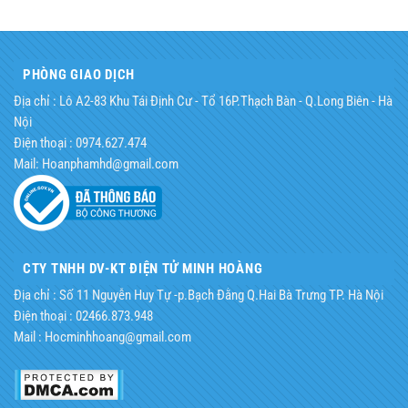
8.400.00
PHÒNG GIAO DỊCH
Địa chỉ : Lô A2-83 Khu Tái Định Cư - Tổ 16P.Thạch Bàn - Q.Long Biên - Hà
Nội
Điện thoại : 0974.627.474
Mail: Hoanphamhd@gmail.com
CTY TNHH DV-KT ĐIỆN TỬ MINH HOÀNG
Địa chỉ : Số 11 Nguyễn Huy Tự -p.Bạch Đằng Q.Hai Bà Trưng TP. Hà Nội
Điện thoại : 02466.873.948
Mail : Hocminhhoang@gmail.com