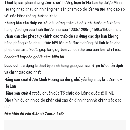
Thiết bị sản phẩm hãng
Zemic sử thương hiệu từ Hà Lan hệ được Minh
Hoàng nhập khẩu chính hãng nên sản phẩm có độ bền và tuổi thọ cao so
với các hãng thông thường khác.
Khung
bàn cân thép
có kết cấu cứng chắc và có kích thước mà khách
hàng lựa chọn các kích thước như sau 1200x1200m, 1500x1500mm, …
Chân cân cho phép tuy chỉnh cao thấp để sử dụng các địa bàn không
bằng phẳng khác nhau . Đặc biết tôn mặt được chúng tôi tính toán cho
phép quá tải là 200% giúp tăng độ bền và tuổi thọ của cân lên rất nhiều.
Loadcell hay còn gọi là cảm biến tải
Load cell
sử dụng là thiêt bị chính hãng giúp ,
cân sàn điện tử
có ổn định
và chính xác cao nhất .
Hãng sản xuất được Minh Hoàng sử dụng chủ yếu hiện nay là : Zemic –
Hà Lan
Hãng sản xuất đạt tiêu chuẩn của Tổ chức đo lường quốc tế OIML
Cho tín hiệu chính có độ phân giải cao ổn định nhanh và chính xác cao
nhất.
Đầu hiển thị cân điện tử Zemic 2 tấn