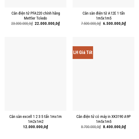
Cân điện tử PFA220 chính hãng
Cân sàn điện tử A12E 1 tấn
Mettler Toledo
1m5x1m5
Giá
Giá
Giá
Giá
23.000.000,0
₫
22.000.000,0
₫
7.500.000,0
₫
6.500.000,0
₫
gốc
hiện
gốc
hiện
là:
tại
là:
tại
23.000.000,0₫.
là:
7.500.000,0₫.
là:
22.000.000,0₫.
6.500.00
LH Giá Tốt
Cân sàn excell 1 2 3 5 tấn 1mx1m
Cân điện tử có máy in XK3190 A9P
1m2x1m2
1m5x1m5
Giá
Giá
12.000.000,0
₫
8.700.000,0
₫
8.400.000,0
₫
gốc
hiện
là:
tại
8.700.000,0₫.
là: