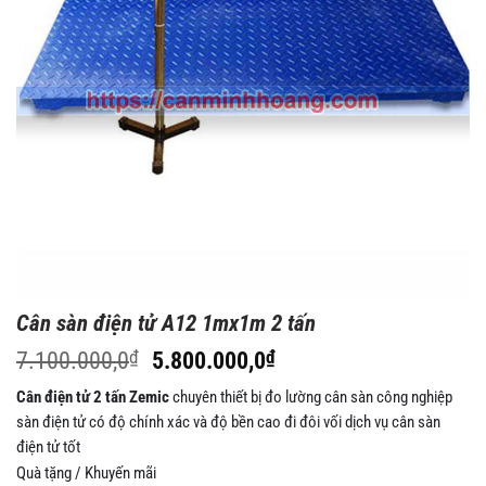
Cân sàn điện tử A12 1mx1m 2 tấn
Giá
Giá
7.100.000,0
₫
5.800.000,0
₫
gốc
hiện
Cân điện tử 2 tấn Zemic
chuyên thiết bị đo lường cân sàn công nghiệp
là:
tại
sàn điện tử có độ chính xác và độ bền cao đi đôi vối dịch vụ cân sàn
7.100.000,0₫.
là:
điện tử tốt
5.800.000,0₫.
Quà tặng / Khuyến mãi