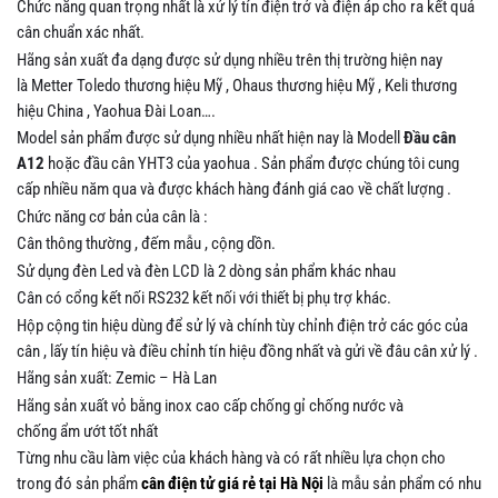
Chức năng quan trọng nhất là xử lý tín điện trở và điện áp cho ra kết quả
cân chuẩn xác nhất.
Hãng sản xuất đa dạng được sử dụng nhiều trên thị trường hiện nay
là Metter Toledo thương hiệu Mỹ , Ohaus thương hiệu Mỹ , Keli thương
hiệu China , Yaohua Đài Loan….
Model sản phẩm được sử dụng nhiều nhất hiện nay là Modell
Đầu cân
A12
hoặc đầu cân YHT3 của yaohua . Sản phẩm được chúng tôi cung
cấp nhiều năm qua và được khách hàng đánh giá cao về chất lượng .
Chức năng cơ bản của cân là :
Cân thông thường , đếm mẫu , cộng dồn.
Sử dụng đèn Led và đèn LCD là 2 dòng sản phẩm khác nhau
Cân có cổng kết nối RS232 kết nối với thiết bị phụ trợ khác.
Hộp cộng tin hiệu dùng để sử lý và chính tùy chỉnh điện trở các góc của
cân , lấy tín hiệu và điều chỉnh tín hiệu đồng nhất và gửi về đâu cân xử lý .
Hãng sản xuất: Zemic – Hà Lan
Hãng sản xuất vỏ bằng inox cao cấp chống gỉ chống nước và
chống ẩm ướt tốt nhất
Từng nhu cầu làm việc của khách hàng và có rất nhiều lựa chọn cho
trong đó sản phẩm
cân điện tử giá rẻ tại Hà Nội
là mẫu sản phẩm có nhu