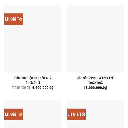
6.900.000,0₫.
8.800.000,0₫.
là:
8.400.00
LH Giá Tốt
Cân sàn điện tử 1 tấn A12
Cân sàn Zemic A12/A12E
1m2x1m2
1m2x1m2
Giá
Giá
7.500.000,0
₫
6.500.000,0
₫
18.000.000,0
₫
gốc
hiện
là:
tại
7.500.000,0₫.
là:
6.500.000,0₫.
LH Giá Tốt
LH Giá Tốt