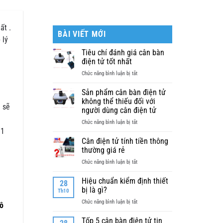
ất .
BÀI VIẾT MỚI
 lý
Tiêu chí đánh giá cân bàn
điện tử tốt nhất
ở
Chức năng bình luận bị tắt
Tiêu
chí
Sản phẩm cân bàn điện tử
đánh
không thể thiếu đối với
h sẽ
giá
người dùng cân điện tử
cân
ở
Chức năng bình luận bị tắt
bàn
Sản
 1
điện
phẩm
Cân điện tử tính tiền thông
tử
cân
thường giá rẻ
tốt
bàn
nhất
ở
Chức năng bình luận bị tắt
điện
Cân
tử
điện
Hiệu chuẩn kiểm định thiết
không
28
tử
bị là gì?
thể
Th10
tính
thiếu
ở
Chức năng bình luận bị tắt
tiền
tô
đối
Hiệu
thông
với
chuẩn
Tốp 5 cân bàn điện tử tin
thường