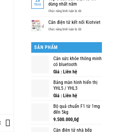
28
người
kiểm
dùng nhất năm
giá
Th10
dùng
định
rẻ
cân
ở
Chức năng bình luận bị tắt
thiết
điện
Tốp
bị
tử
5
Cân điện tử kết nối Kiotviet
là
cân
gì?
ở
Chức năng bình luận bị tắt
bàn
Cân
điện
điện
tử
tử
tin
SẢN PHẨM
kết
dùng
nối
nhất
Cân sức khỏe thông minh
Kiotviet
năm
có bluetooth
Giá : Liên hệ
Bảng màn hình hiển thị
YHL5 / YHL3
Giá : Liên hệ
Bộ quả chuẩn F1 từ 1mg
đến 5kg
9.500.000,0
₫
C
Cân điện tử nhà bếp