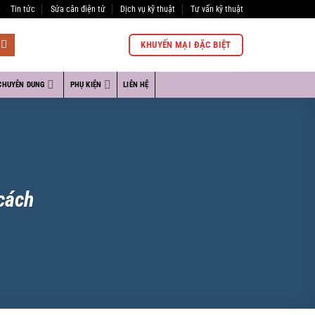
Tin tức
Sửa cân điện tử
Dịch vụ kỹ thuật
Tư vấn kỹ thuật
KHUYẾN MẠI ĐẶC BIỆT
CHUYÊN DUNG
PHỤ KIỆN
LIÊN HỆ
cách