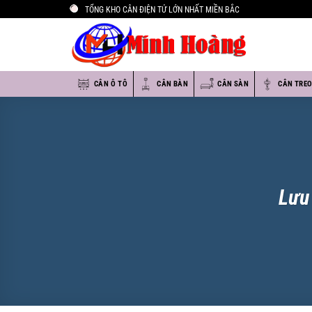
Bỏ
TỔNG KHO CÂN ĐIỆN TỬ LỚN NHẤT MIỀN BẮC
qua
nội
dung
CÂN Ô TÔ
CÂN BÀN
CÂN SÀN
CÂN TRE
Lưu