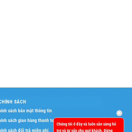
CHÍNH SÁCH
ính sách bảo mật thông tin
.
ính sách giao hàng thanh toán
.
Chúng tôi ở đây và luôn sẵn sàng hỗ
ính sách đổi trả miễn phí
.
trợ và tư vấn cho quý khách. Đừng