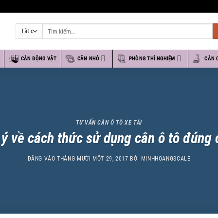
Tìm
kiếm:
O
CÂN ĐỘNG VẬT
CÂN NHỎ
PHÒNG THÍ NGHIỆM
CÂN 
TƯ VẤN CÂN Ô TÔ XE TẢI
 ý về cách thức sử dụng cân ô tô đúng 
ĐĂNG VÀO
THÁNG MƯỜI MỘT 29, 2017
BỞI
MINHHOANGSCALE