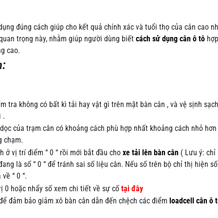
dụng đúng cách giúp cho kết quả chính xác và tuổi thọ của cân cao nh
 quan trọng này, nhằm giúp người dùng biết
cách sử dụng cân ô tô
hợp
ng cao.
h:
 tra không có bất kì tải hay vật gì trên mặt bàn cân , và vệ sịnh sạc
 .
 dọc của trạm cân có khoảng cách phù hợp nhất khoảng cách nhỏ hơn
g chạm.
h ở vị trí điểm “ 0 “ rồi mới bắt đầu cho
xe tải lên bàn cân
( Lưu ý: chỉ
đang là số “ 0 “ để tránh sai số liệu cân. Nếu số trên bộ chỉ thị hiện số
về “ 0 “.
rị 0 hoặc nhẩy số xem chi tiết về sự cố
tại đây
h để đảm bảo giảm xô bàn cân dẫn đến chệch các điểm
loadcell cân ô 