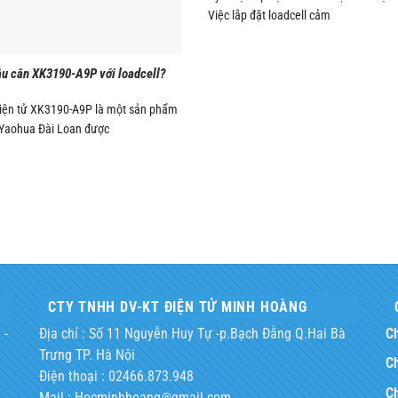
Việc lắp đặt loadcell cảm
ầu cân XK3190-A9P với loadcell?
iện tử XK3190-A9P là một sản phẩm
Yaohua Đài Loan được
CTY TNHH DV-KT ĐIỆN TỬ MINH HOÀNG
 -
Địa chỉ : Số 11 Nguyễn Huy Tự -p.Bạch Đằng Q.Hai Bà
Ch
Trưng TP. Hà Nội
Ch
Điện thoại : 02466.873.948
Ch