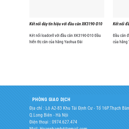
Kết nối dây tín hiệu với đầu cân XK3190-D10
Kết nối đ
Két nối loadcell với đầu cân XK3190-D10 Đầu
Đầu cân đ
hiển thị cân của hãng Yaohua Đài
của hãng 
PHÒNG GIAO DỊCH
Địa chỉ : Lô A2-83 Khu Tái Định Cư - Tổ 16P.Thạch Bàn
Q.Long Biên - Hà Nội
Điện thoại : 0974.627.474