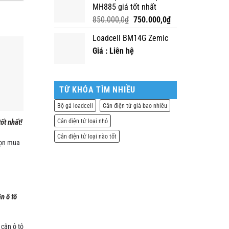
MH885 giá tốt nhất
Giá
Giá
850.000,0
₫
750.000,0
₫
gốc
hiện
Loadcell BM14G Zemic
là:
tại
850.000,0₫.
là:
Giá : Liên hệ
750.000,0₫.
TỪ KHÓA TÌM NHIỀU
Bộ gá loadcell
Cân điện tử giá bao nhiêu
Cân điện tử loại nhỏ
ốt nhất!
Cân điện tử loại nào tốt
họn mua
n ô tô
 cân ô tô