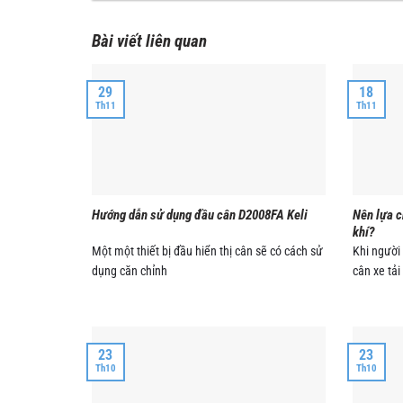
Bài viết liên quan
29
18
Th11
Th11
Hướng dẫn sử dụng đầu cân D2008FA Keli
Nên lựa c
khí?
Một một thiết bị đầu hiển thị cân sẽ có cách sử
Khi người
dụng căn chỉnh
cân xe tải
23
23
Th10
Th10