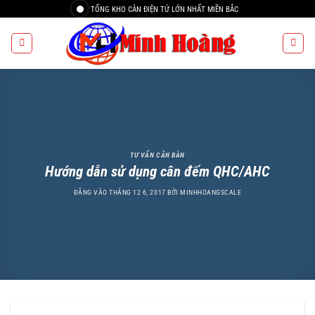
Bỏ
TỔNG KHO CÂN ĐIỆN TỬ LỚN NHẤT MIỀN BẮC
qua
nội
dung
TƯ VẤN CÂN BÀN
Hướng dẫn sử dụng cân đếm QHC/AHC
ĐĂNG VÀO
THÁNG 12 6, 2017
BỞI
MINHHOANGSCALE