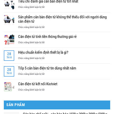
Tiêu chí đánh giá cân bàn điện tử tốt nhất
ở
Chức năng bình luận bị tắt
Tiêu
chí
Sản phẩm cân bàn điện tử không thể thiếu đối với người dùng
đánh
cân điện tử
giá
ở
Chức năng bình luận bị tắt
cân
Sản
bàn
phẩm
điện
Cân điện tử tính tiền thông thường giá rẻ
cân
tử
ở
Chức năng bình luận bị tắt
bàn
tốt
Cân
điện
nhất
điện
tử
Hiệu chuẩn kiểm định thiết bị là gì?
28
tử
không
Th10
ở
Chức năng bình luận bị tắt
tính
thể
Hiệu
tiền
thiếu
chuẩn
thông
Tốp 5 cân bàn điện tử tin dùng nhất năm
đối
28
kiểm
thường
với
Th10
ở
Chức năng bình luận bị tắt
định
giá
người
Tốp
thiết
rẻ
dùng
5
bị
Cân điện tử kết nối Kiotviet
cân
cân
là
điện
ở
Chức năng bình luận bị tắt
bàn
gì?
tử
Cân
điện
điện
tử
tử
tin
SẢN PHẨM
kết
dùng
nối
nhất
Kiotviet