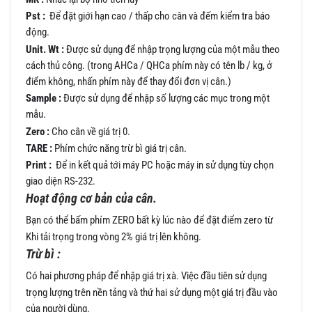
Pst :
Để đặt giới hạn cao / thấp cho cân và đếm kiểm tra báo
động.
Unit. Wt :
Được sử dụng để nhập trọng lượng của một mẫu theo
cách thủ công. (trong AHCa / QHCa phím này có tên lb / kg, ở
điểm không, nhấn phím này để thay đổi đơn vị cân.)
Sample :
Được sử dụng để nhập số lượng các mục trong một
mẫu.
Zero :
Cho cân về giá trị 0.
TARE :
Phím chức năng trừ bì giá trị cân.
Print :
Để in kết quả tới máy PC hoặc máy in sử dụng tùy chọn
giao diện RS-232.
Hoạt động cơ bản của cân.
Bạn có thể bấm phím ZERO bất kỳ lúc nào để đặt điểm zero từ
Khi tải trọng trong vòng 2% giá trị lên không.
Trừ bì :
Có hai phương pháp để nhập giá trị xà. Việc đầu tiên sử dụng
trọng lượng trên nền tảng và thứ hai sử dụng một giá trị đầu vào
của người dùng.