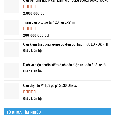
Cân bàn ghế ngồi - cân bàn hộp 150kg 200kg 300kg 500kg
năm
Được xếp
2.800.000,0
₫
hạng
5.00
5
sao
Trạm cân ô tô xe tải 120 tấn 3x21m
Được xếp
200.000.000,0
₫
hạng
5.00
5
sao
Cân kiểm tra trọng lượng có đèn còi báo mức LO - OK - HI
Giá : Liên hệ
Dịch vụ hiệu chuẩn kiểm định cân điện tử - cân ô tô xe tải
Giá : Liên hệ
Cân điện tử V11p3 p6 p15 p30 Ohaus
Được xếp
Giá : Liên hệ
hạng
5.00
5
sao
TỪ KHÓA TÌM NHIỀU