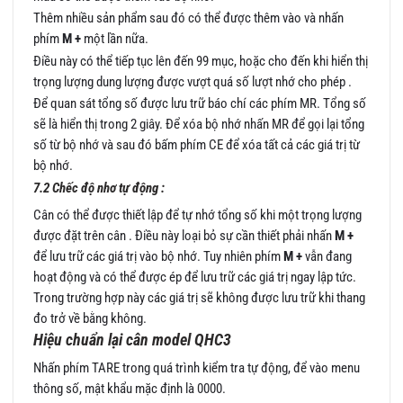
Thêm nhiều sản phẩm sau đó có thể được thêm vào và nhấn
phím
M +
một lần nữa.
Điều này có thể tiếp tục lên đến 99 mục, hoặc cho đến khi hiển thị
trọng lượng dung lượng được vượt quá số lượt nhớ cho phép .
Để quan sát tổng số được lưu trữ báo chí các phím MR. Tổng số
sẽ là hiển thị trong 2 giây. Để xóa bộ nhớ nhấn MR để gọi lại tổng
số từ bộ nhớ và sau đó bấm phím CE để xóa tất cả các giá trị từ
bộ nhớ.
7.2 Chếc độ nhơ tự động :
Cân có thể được thiết lập để tự nhớ tổng số khi một trọng lượng
được đặt trên cân . Điều này loại bỏ sự cần thiết phải nhấn
M +
để lưu trữ các giá trị vào bộ nhớ. Tuy nhiên phím
M +
vẫn đang
hoạt động và có thể được ép để lưu trữ các giá trị ngay lập tức.
Trong trường hợp này các giá trị sẽ không được lưu trữ khi thang
đo trở về bằng không.
Hiệu chuẩn lại cân model QHC3
Nhấn phím TARE trong quá trình kiểm tra tự động, để vào menu
thông số, mật khẩu mặc định là 0000.