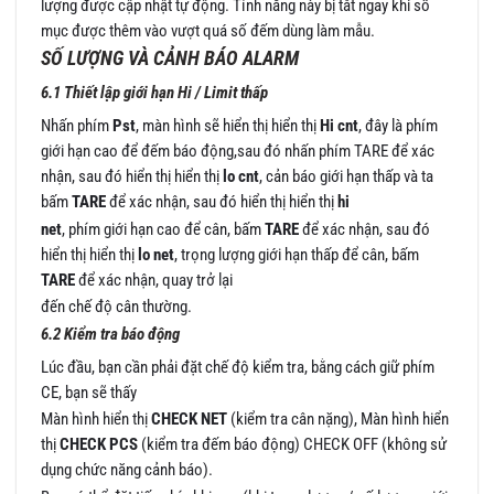
lượng được cập nhật tự động. Tính năng này bị tắt ngay khi số
mục được thêm vào vượt quá số đếm dùng làm mẫu.
SỐ LƯỢNG VÀ CẢNH BÁO ALARM
6.1 Thiết lập giới hạn Hi / Limit thấp
Nhấn phím
Pst
, màn hình sẽ hiển thị hiển thị
Hi cnt
, đây là phím
giới hạn cao để đếm báo động,sau đó nhấn phím TARE để xác
nhận, sau đó hiển thị hiển thị
lo cnt
, cản báo giới hạn thấp và ta
bấm
TARE
để xác nhận, sau đó hiển thị hiển thị
hi
net
, phím giới hạn cao để cân, bấm
TARE
để xác nhận, sau đó
hiển thị hiển thị
lo net
, trọng lượng giới hạn thấp để cân, bấm
TARE
để xác nhận, quay trở lại
đến chế độ cân thường.
6.2 Kiểm tra báo động
Lúc đầu, bạn cần phải đặt chế độ kiểm tra, bằng cách giữ phím
CE, bạn sẽ thấy
Màn hình hiển thị
CHECK NET
(kiểm tra cân nặng), Màn hình hiển
thị
CHECK PCS
(kiểm tra đếm báo động) CHECK OFF (không sử
dụng chức năng cảnh báo).