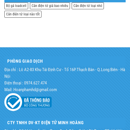
Bộ gá loadcell
Cân điện tử giá bao nhiêu
Cân điện tử loại nhỏ
Cân điện tử loại nào tốt
PHÒNG GIAO DỊCH
Địa chỉ : Lô A2-83 Khu Tái Định Cư - Tổ 16P.Thạch Bàn - Q.Long Biên - Hà
Nội
Điện thoại : 0974.627.474
Mail: Hoanphamhd@gmail.com
CTY TNHH DV-KT ĐIỆN TỬ MINH HOÀNG