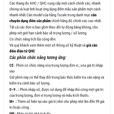
Các thang đo AHC / QHC cung cấp một cách chính xác, nhanh
chóng và loạt linh hoạt ứng dụng đếm mẫu sản phẩm một cách
nhanh nhất.Cân model của hãng Tscale trong danh mục
cân
chuyên dụng đếm sản phẩm
chính hãng độ chính xác cao nhất .
Tất cả các đơn vị bao gồm theo dõi tự động bằng không, cho
phép sét giới hạn cảnh bảo về trọng lượng / số lượng.
Có chức năng tích lũy cộng dồn.
Và quý khách xem thêm một số thông số kỹ thuật và
giá cân
đếm điện tử QHC
Các phím chức năng tương ứng:
CE
: Phím có chức năng xóa trọng lượng đơn vị , xóa giá trị nhập
vào
Giữ phím này có thể thay đổi trong báo thức kiểm tra cân nặng và
kiểm tra cảnh báo số lượng.
0~9 . :
Phím nhập số, được sử dụng để nhập thủ công một giá trị
của trọng lượng, đơn vị trọng lượng và mẫu kích thước.
M+ :
Thêm số hiện tại vào giá trị nhờ cho phép nhớ lên đến 99 giá
trị hoặc công.
MR :
Nhắc lại bộ nhớ tích lũy