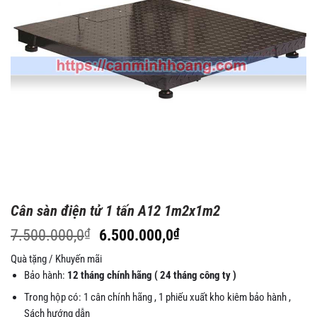
Cân sàn điện tử 1 tấn A12 1m2x1m2
Giá
Giá
7.500.000,0
₫
6.500.000,0
₫
gốc
hiện
Quà tặng / Khuyến mãi
là:
tại
Bảo hành:
12 tháng chính hãng ( 24 tháng công ty )
7.500.000,0₫.
là:
6.500.000,0₫.
Trong hộp có: 1 cân chính hãng , 1 phiếu xuất kho kiêm bảo hành ,
Sách hướng dẫn