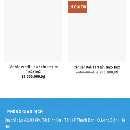
LH Giá Tốt
Cân sàn excell 1 2 3 5 tấn 1mx1m
Cân sàn Keli T1 3 tấn 1m2x1m2
1m2x1m2
Giá
Giá
7.000.000,0
₫
6.900.000,0
₫
gốc
hiện
12.000.000,0
₫
là:
tại
7.000.000,0₫.
là:
6.900.00
PHÒNG GIAO DỊCH
Địa chỉ : Lô A2-83 Khu Tái Định Cư - Tổ 16P.Thạch Bàn - Q.Long Biên - Hà
Nội