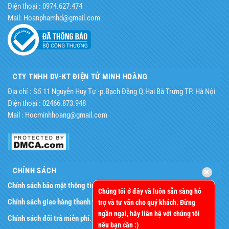
Điện thoại : 0974.627.474
Mail: Hoanphamhd@gmail.com
CTY TNHH DV-KT ĐIỆN TỬ MINH HOÀNG
Địa chỉ : Số 11 Nguyễn Huy Tự -p.Bạch Đằng Q.Hai Bà Trưng TP. Hà Nội
Điện thoại : 02466.873.948
Mail : Hocminhhoang@gmail.com
CHÍNH SÁCH
Chính sách bảo mật thông tin
.
Chúng tôi ở đây và luôn sẵn sàng hỗ
Chính sách giao hàng thanh toán
.
trợ và tư vấn cho quý khách. Đừng
ngần ngại, hãy liên hệ với chúng tôi
Chính sách đổi trả miễn phí
.
nếu bạn cần :)