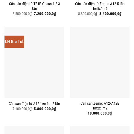
Cân sàn điện tử T31P Ohaus 1 2 3
Cân sàn điện tử Zemic A12 5 tấn
tấn
1m5x1m5
Giá
Giá
Giá
Giá
8.500.000,0
₫
7.200.000,0
₫
8.800.000,0
₫
8.400.000,0
₫
gốc
hiện
gốc
hiện
là:
tại
là:
tại
8.500.000,0₫.
là:
8.800.000,0₫.
là:
7.200.000,0₫.
8.400.00
LH Giá Tốt
Cân sàn Zemic A12/A12E
Cân sàn điện tử A12 1mx1m 2 tấn
1m2x1m2
Giá
Giá
7.100.000,0
₫
5.800.000,0
₫
gốc
hiện
18.000.000,0
₫
là:
tại
7.100.000,0₫.
là:
5.800.000,0₫.