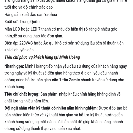
Trong đó hãng sản xuất được nhiều khách hàng đánh giá có giá thành rẻ
tuổi thọ và độ chính xác cao
Hãng sản xuất đầu cân Yaohua
Xuất sứ: Trung Quốc
Màn LCD hoặc LED 7 thanh có màu đỏ hiển thị rõ ràng ở nhiều góc
nhìn,dễ sử dụng thao tác đơn giản.
Điện áp: 220VAC hoặc Ắc qui khô có sẵn sử dụng lâu bền bỉ thuận tiện
khi di chuyển cân
Tiêu chí phục vụ khách hàng tại Minh Hoàng
Nhanh gọn:
Minh Hoàng tiếp nhận yêu cầu sử dụng của khách hàng ngay
trong ngày và kỹ thuật sẽ đến giao hàng theo địa chỉ yêu cầu nhanh
chóng cùng hỗ trợ bàn giao
cân 1 tấn Zemic
nhanh tư vấn sử dụng cho
khách hàng.
Tiêu chí chất lượng:
Sản phẩm nhập khẩu chính hãng khẳng định về
chất lượng nhiều năm liền.
Đội ngũ nhân viên kỹ thuật có nhiều năm kinh nghiệm:
Được đào tạo bài
bản những kiến thức về kỹ thuật bàn giao và hỗ trợ kỹ thuật hướng dẫn
khách hàng sử dụng một cách bài bản nhất để giúp khách hàng nhanh
chóng sử dụng thành thạo và chuẩn xác nhất.