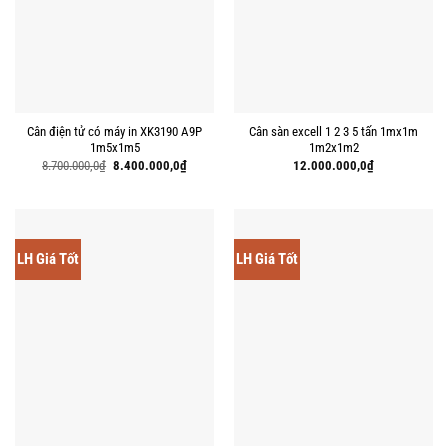
Cân điện tử có máy in XK3190 A9P
Cân sàn excell 1 2 3 5 tấn 1mx1m
1m5x1m5
1m2x1m2
Giá
Giá
8.700.000,0
₫
8.400.000,0
₫
12.000.000,0
₫
gốc
hiện
là:
tại
8.700.000,0₫.
là:
8.400.000,0₫.
LH Giá Tốt
LH Giá Tốt