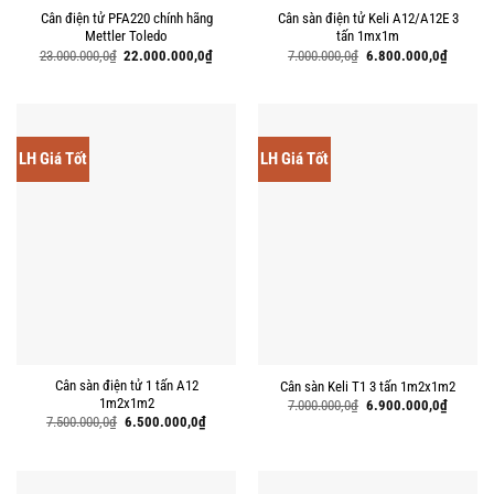
Cân điện tử PFA220 chính hãng
Cân sàn điện tử Keli A12/A12E 3
Mettler Toledo
tấn 1mx1m
Giá
Giá
Giá
Giá
23.000.000,0
₫
22.000.000,0
₫
7.000.000,0
₫
6.800.000,0
₫
gốc
hiện
gốc
hiện
là:
tại
là:
tại
23.000.000,0₫.
là:
7.000.000,0₫.
là:
22.000.000,0₫.
6.800.00
LH Giá Tốt
LH Giá Tốt
Cân sàn điện tử 1 tấn A12
Cân sàn Keli T1 3 tấn 1m2x1m2
1m2x1m2
Giá
Giá
7.000.000,0
₫
6.900.000,0
₫
gốc
hiện
Giá
Giá
7.500.000,0
₫
6.500.000,0
₫
là:
tại
gốc
hiện
7.000.000,0₫.
là:
là:
tại
6.900.00
7.500.000,0₫.
là:
6.500.000,0₫.