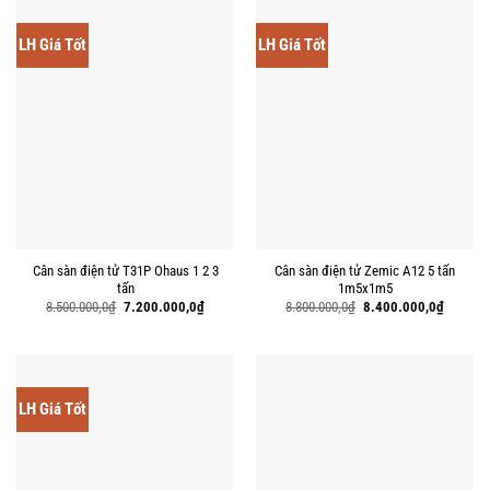
LH Giá Tốt
LH Giá Tốt
Cân sàn điện tử T31P Ohaus 1 2 3
Cân sàn điện tử Zemic A12 5 tấn
tấn
1m5x1m5
Giá
Giá
Giá
Giá
8.500.000,0
₫
7.200.000,0
₫
8.800.000,0
₫
8.400.000,0
₫
gốc
hiện
gốc
hiện
là:
tại
là:
tại
8.500.000,0₫.
là:
8.800.000,0₫.
là:
7.200.000,0₫.
8.400.00
LH Giá Tốt