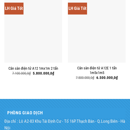
LH Giá Tốt
LH Giá Tốt
Cân sàn điện tử A12E 1 tấn
Cân sàn điện tử A12 1mx1m 2 tấn
1m5x1m5
Giá
Giá
7.100.000,0
₫
5.800.000,0
₫
gốc
hiện
Giá
Giá
7.500.000,0
₫
6.500.000,0
₫
là:
tại
gốc
hiện
7.100.000,0₫.
là:
là:
tại
5.800.000,0₫.
7.500.000,0₫.
là:
6.500.00
PHÒNG GIAO DỊCH
Địa chỉ : Lô A2-83 Khu Tái Định Cư - Tổ 16P.Thạch Bàn - Q.Long Biên - Hà
Nội