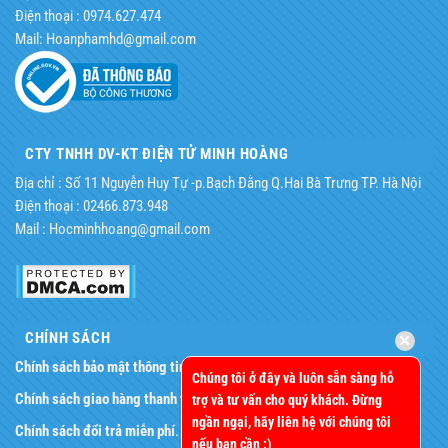
Điện thoại : 0974.627.474
Mail: Hoanphamhd@gmail.com
CTY TNHH DV-KT ĐIỆN TỬ MINH HOÀNG
Địa chỉ : Số 11 Nguyễn Huy Tự -p.Bạch Đằng Q.Hai Bà Trưng TP. Hà Nội
Điện thoại : 02466.873.948
Mail : Hocminhhoang@gmail.com
CHÍNH SÁCH
Chính sách bảo mật thông tin
.
Chúng tôi ở đây và luôn sẵn sàng hỗ
Chính sách giao hàng thanh toán
.
trợ và tư vấn cho quý khách. Đừng
ngần ngại, hãy liên hệ với chúng tôi
Chính sách đổi trả miễn phí
.
nếu bạn cần :)