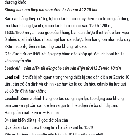
thường khác:
Khung bàn cân thép cân sàn điện tử Zemic A12 10 tấn
Bàn cân bằng thép cường lực có kích thước tùy theo môi trường sử dụng
mà khách hàng lựa chọn các kích thước như sau 1200x1200m,
1500x1500mm, … . các góc của khung bàn cân được thiết kế để làm việc
ở nhiều địa hình khác nhau, mặt bàn cân được làm bằng tôn nhám độ dày
2-3mm có độ bền và tuổi thọ của khung rất cao.
Cân được được thiết kế lắp ghép bằng các khớp gài để linh hoạt khi ta
vận chuyển cân.
Loadcell – cảm biến tải dùng cho cân sàn điện tử A12 Zemic 10 tấn
Load cell
là thiết bị rất quan trọng trong thiết bị của cân điện tử Zemic 10
tấn , cân có ổn định và chính xác hay ko là do tín hiệu
cảm biến lực
gửi
về có ổn định hay không.
Loadcell Zemic
chính hãng có tác dụng nhận lực tác dụng của khung
bàn cân và vật cần cân đè lên và gửi tín hiêu điện về bộ chỉ thị cân.
Hãng sản xuất: Zemic – Hà Lan
04
cảm biến
đặt tại 4 góc đỡ bàn cân
Quá tải an toàn theo thông tin nhà sản xuất là: 150%
Sẩn xuất theo tiêu chuẩn cấp bảo vệ: IP68 – cấp cao nhất