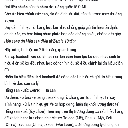
Đạt tiêu chuẩn của tổ chức đo lường quốc tế OIML .
Cho tín hiệu chính xác cao, độ ổn định lâu dài, cân tải trọng max thường
xuyên
Dây dẫn tín hiệu: lõi bằng hợp kim đặc chủng giúp giữ tín hiệu ổn định,
chính xác, vỏ bọc bằng nhựa phức hợp dẻo chống nhiễu, chống gãy gập
Hộp cộng tín hiệu cân điện tử Zemic 10 tấn:
Hộp cộng tín hiệu có 2 tính năng quan trọng.
Khi lắp
loadcell
vào cơ khí sẽ nén lên
cảm biến lực
ko đều nhau sinh tín
hiệu điện sẽ ko đều nhau hộp cộng tín hiệu sẽ điều chỉnh lại tín hiệu điện
đó.
Nhận tín hiệu điện từ 4
loadcell
để cộng các tín hiệu và gửi tín hiệu trung
bình về đâu cân xử lý.
Hãng sản xuất: Zemic – Hà Lan
Ưu điểm: vỏ bảo vệ bằng thép không rỉ, chống ẩm tốt, tín hiệu tin cậy
Tính năng: xử lý tín hiệu gửi về từ hộp cộng, hiển thị khối lượng thực tế
Hãng sản xuất (tùy chọn):Hiện nay trên thị trường đang có rất nhiều hãng
để khách hàng lựa chọn như Metter Toledo (Mỹ), Ohaus (Mỹ), Keli
(China), Yaohua (China), Excell (Đài Loan), ….Nhưng công ty chúng tôi