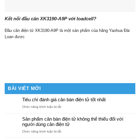
Kết nối đầu cân XK3190-A9P với loadcell?
Đầu cân điện tử XK3190-A9P là một sản phẩm của hãng Yaohua Đài
Loan được
BÀI VIẾT MỚI
Tiêu chí đánh giá cân bàn điện tử tốt nhất
ở
Chức năng bình luận bị tắt
Tiêu
chí
Sản phẩm cân bàn điện tử không thể thiếu đối với
đánh
người dùng cân điện tử
giá
ở
Chức năng bình luận bị tắt
cân
Sản
bàn