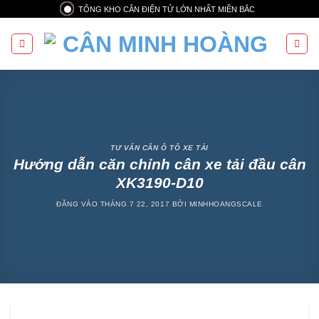
Bỏ
TỔNG KHO CÂN ĐIỆN TỬ LỚN NHẤT MIỀN BẮC
qua
nội
dung
TƯ VẤN CÂN Ô TÔ XE TẢI
Hướng dẫn căn chỉnh cân xe tải đầu cân
XK3190-D10
ĐĂNG VÀO
THÁNG 7 22, 2017
BỞI
MINHHOANGSCALE