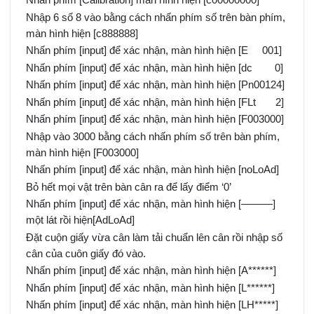
Nhấn phím [Calibration] màn hình hiện [c00000000]
Nhập 6 số 8 vào bằng cách nhấn phím số trên bàn phím,
màn hình hiện [c888888]
Nhấn phím [input] để xác nhận, màn hình hiện [E 001]
Nhấn phím [input] để xác nhận, màn hình hiện [dc 0]
Nhấn phím [input] để xác nhận, màn hình hiện [Pn00124]
Nhấn phím [input] để xác nhận, màn hình hiện [FLt 2]
Nhấn phím [input] để xác nhận, màn hình hiện [F003000]
Nhập vào 3000 bằng cách nhấn phím số trên bàn phím,
màn hình hiện [F003000]
Nhấn phím [input] để xác nhận, màn hình hiện [noLoAd]
Bỏ hết mọi vật trên bàn cân ra để lấy điểm ‘0’
Nhấn phím [input] để xác nhận, màn hình hiện [———]
một lát rồi hiện[AdLoAd]
Đặt cuộn giấy vừa cân làm tải chuẩn lên cân rồi nhập số
cân của cuôn giấy đó vào.
Nhấn phím [input] để xác nhận, màn hình hiện [A******]
Nhấn phím [input] để xác nhận, màn hình hiện [L******]
Nhấn phím [input] để xác nhận, màn hình hiện [LH*****]