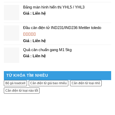
Bảng màn hình hiển thị YHL5 / YHL3
Giá : Liên hệ
Đầu cân điện tử IND231/IND236 Mettler toledo
Được xếp
Giá : Liên hệ
hạng
5.00
5
sao
Quả cân chuẩn gang M1 5kg
Giá : Liên hệ
TỪ KHÓA TÌM NHIỀU
Bộ gá loadcell
Cân điện tử giá bao nhiêu
Cân điện tử loại nhỏ
Cân điện tử loại nào tốt