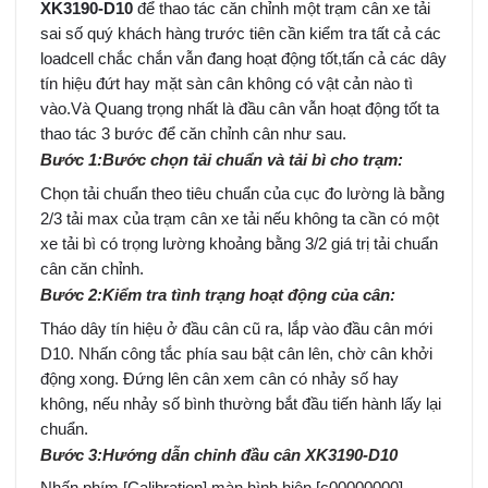
XK3190-D10
để thao tác căn chỉnh một trạm cân xe tải
sai số quý khách hàng trước tiên cần kiểm tra tất cả các
loadcell chắc chắn vẫn đang hoạt động tốt,tấn cả các dây
tín hiệu đứt hay mặt sàn cân không có vật cản nào tì
vào.Và Quang trọng nhất là đầu cân vẫn hoạt động tốt ta
thao tác 3 bước để căn chỉnh cân như sau.
Bước 1:Bước chọn tải chuẩn và tải bì cho trạm:
Chọn tải chuẩn theo tiêu chuẩn của cục đo lường là bằng
2/3 tải max của trạm cân xe tải nếu không ta cần có một
xe tải bì có trọng lường khoảng bằng 3/2 giá trị tải chuẩn
cân căn chỉnh.
Bước 2:Kiểm tra tình trạng hoạt động của cân:
Tháo dây tín hiệu ở đầu cân cũ ra, lắp vào đầu cân mới
D10. Nhấn công tắc phía sau bật cân lên, chờ cân khởi
động xong. Đứng lên cân xem cân có nhảy số hay
không, nếu nhảy số bình thường bắt đầu tiến hành lấy lại
chuẩn.
Bước 3:Hướng dẫn chỉnh đầu cân XK3190-D10