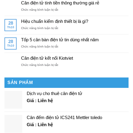
phẩm
điện
Cân điện tử tính tiền thông thường giá rẻ
cân
tử
ở
Chức năng bình luận bị tắt
bàn
tốt
Cân
điện
nhất
điện
tử
Hiệu chuẩn kiểm định thiết bị là gì?
28
tử
không
Th10
ở
Chức năng bình luận bị tắt
tính
thể
Hiệu
tiền
thiếu
chuẩn
thông
Tốp 5 cân bàn điện tử tin dùng nhất năm
đối
28
kiểm
thường
với
Th10
ở
Chức năng bình luận bị tắt
định
giá
người
Tốp
thiết
rẻ
dùng
5
bị
Cân điện tử kết nối Kiotviet
cân
cân
là
điện
ở
Chức năng bình luận bị tắt
bàn
gì?
tử
Cân
điện
điện
tử
tử
tin
SẢN PHẨM
kết
dùng
nối
nhất
Dịch vụ cho thuê cân điện tử
Kiotviet
năm
Giá : Liên hệ
Cân đếm điện tử ICS241 Mettler toledo
Giá : Liên hệ