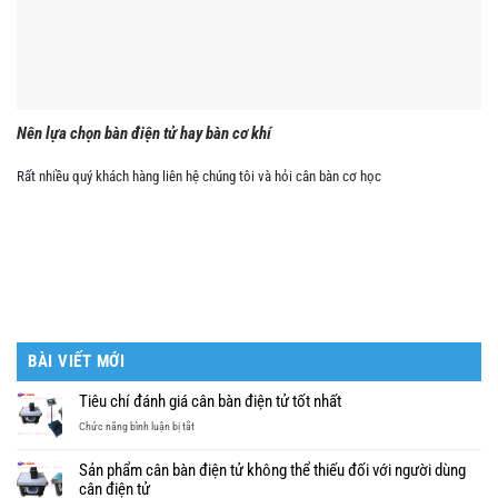
Nên lựa chọn bàn điện tử hay bàn cơ khí
Rất nhiều quý khách hàng liên hệ chúng tôi và hỏi cân bàn cơ học
BÀI VIẾT MỚI
Tiêu chí đánh giá cân bàn điện tử tốt nhất
ở
Chức năng bình luận bị tắt
Tiêu
chí
Sản phẩm cân bàn điện tử không thể thiếu đối với người dùng
đánh
cân điện tử
giá