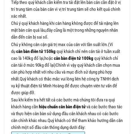
Tiếp theo quý khách cần kiểm tra tải đặt lên bàn cân cần đặt ở vị
trí trung tâm của bàn cân vì vị trí trung tâm sẽ cho kết quả chính
xác nhất.
Chú ý quý khách hàng khi cân hàng không được để tải nặng lên
mặt bàn cân quá lâu,đây cũng là một trong những nguyên nhân
dẫn đến cân bị sai số.
Chú y không cân cận giá trị max của cân với tần suất lớn.(Ví
dụ
cân bàn điên tử 150kg
quý khách chỉ nên cân tải ở tuần xuất
cao là 140kg đổ lại,hoặc
cân bàn điện tử 100kg
quý khách chỉ
cân tải ở mức 90kg đổ lại)Chính vì vậy quý khách cần chọn mua
cân phù hợp nhất với nhu cầu và mục đích sử dụng phù hợp
nhất.Quý khách có thắc mắc vui lòng liên hệ công ty TNHH dịch
vụ kỹ thuật điện tử Minh Hoàng để được chuyên viên tư vấn để
được giúp đỡ.
Sau khi kiểm tra hết tất cả các bước mà chúng tôi đưa ra quý
khách hàng cần
hiệu chuẩn cân bàn điện tử
và các bước thao tác
và thực hiện cân bàn sử dụng đầu cân khách nhau có các bước
căn chỉnh khác nhau.Quý khách có thể tham khảo hướng dẫn căn
chỉnh một số đầu cân thông dụng dưới đây: