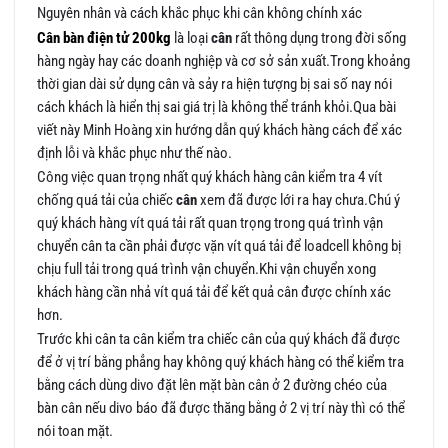
Nguyên nhân và cách khắc phục khi cân không chính xác
Cân bàn điện tử 200kg
là loại
cân
rất thông dụng trong đời sống
hàng ngày hay các doanh nghiệp và cơ sở sản xuất.Trong khoảng
thời gian dài sử dụng cân và sảy ra hiện tượng bị sai số nay nói
cách khách là hiển thị sai giá trị là không thể tránh khỏi.Qua bài
viết này Minh Hoàng xin hướng dẫn quý khách hàng cách để xác
định lỗi và khắc phục như thế nào.
Công việc quan trọng nhất quý khách hàng cân kiểm tra 4 vít
chống quá tải của chiếc
cân
xem đã được lới ra hay chưa.Chú ý
quý khách hàng vít quá tải rất quan trọng trong quá trình vận
chuyển cân ta cần phải được vặn vít quá tải để loadcell không bị
chịu full tải trong quá trình vận chuyển.Khi vận chuyển xong
khách hàng cần nhả vít quá tải để kết quả cân được chính xác
hơn.
Trước khi cân ta cân kiểm tra chiếc cân của quý khách đã được
để ở vị trí bằng phẳng hay không quý khách hàng có thể kiểm tra
bằng cách dùng divo đặt lên mặt bàn cân ở 2 đường chéo của
bàn cân nếu divo báo đã được thăng bằng ở 2 vị trí này thì có thể
nói toan mặt.