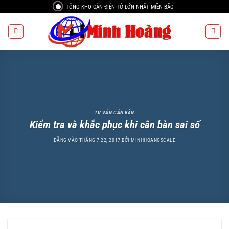
Bỏ
TỔNG KHO CÂN ĐIỆN TỬ LỚN NHẤT MIỀN BẮC
qua
nội
dung
TƯ VẤN CÂN BÀN
Kiểm tra và khắc phục khi cân bàn sai số
ĐĂNG VÀO
THÁNG 7 22, 2017
BỞI
MINHHOANGSCALE