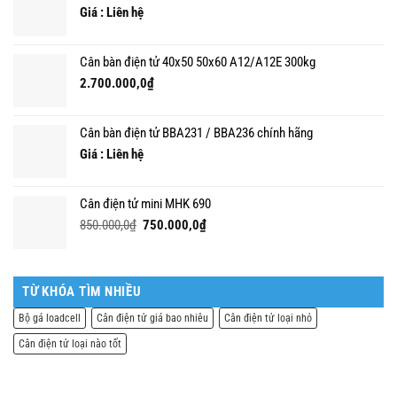
1.350.000,0₫.
Giá : Liên hệ
Cân bàn điện tử 40x50 50x60 A12/A12E 300kg
2.700.000,0
₫
Cân bàn điện tử BBA231 / BBA236 chính hãng
Giá : Liên hệ
Cân điện tử mini MHK 690
Giá
Giá
850.000,0
₫
750.000,0
₫
gốc
hiện
là:
tại
850.000,0₫.
là:
750.000,0₫.
TỪ KHÓA TÌM NHIỀU
Bộ gá loadcell
Cân điện tử giá bao nhiêu
Cân điện tử loại nhỏ
Cân điện tử loại nào tốt