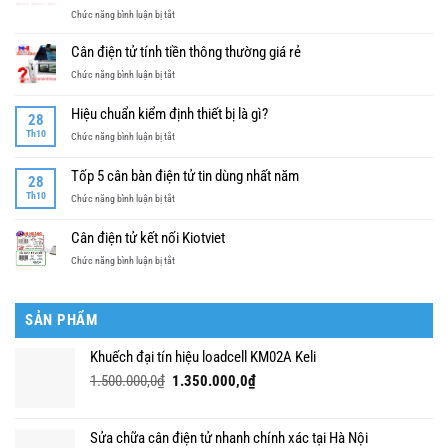
ở
Chức năng bình luận bị tắt
cân
Sản
bàn
phẩm
điện
Cân điện tử tính tiền thông thường giá rẻ
cân
tử
ở
Chức năng bình luận bị tắt
bàn
tốt
Cân
điện
nhất
điện
tử
Hiệu chuẩn kiểm định thiết bị là gì?
28
tử
không
Th10
ở
Chức năng bình luận bị tắt
tính
thể
Hiệu
tiền
thiếu
chuẩn
thông
Tốp 5 cân bàn điện tử tin dùng nhất năm
đối
28
kiểm
thường
với
Th10
ở
Chức năng bình luận bị tắt
định
giá
người
Tốp
thiết
rẻ
dùng
5
bị
Cân điện tử kết nối Kiotviet
cân
cân
là
điện
ở
Chức năng bình luận bị tắt
bàn
gì?
tử
Cân
điện
điện
tử
tử
tin
SẢN PHẨM
kết
dùng
nối
nhất
Khuếch đại tín hiệu loadcell KM02A Keli
Kiotviet
năm
Giá
Giá
1.500.000,0
₫
1.350.000,0
₫
gốc
hiện
là:
tại
1.500.000,0₫.
là:
Sửa chữa cân điện tử nhanh chính xác tại Hà Nội