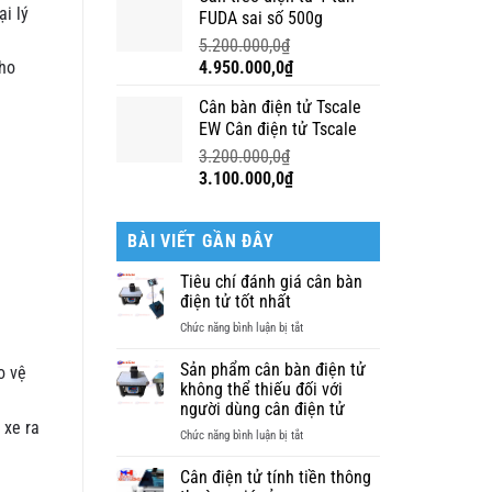
là:
tại
i lý
FUDA sai số 500g
3.000.000,0₫.
là:
2.800.000,0₫.
5.200.000,0
₫
Giá
Giá
cho
4.950.000,0
₫
gốc
hiện
Cân bàn điện tử Tscale
là:
tại
EW Cân điện tử Tscale
5.200.000,0₫.
là:
4.950.000,0₫.
3.200.000,0
₫
Giá
Giá
3.100.000,0
₫
gốc
hiện
là:
tại
BÀI VIẾT GẦN ĐÂY
3.200.000,0₫.
là:
3.100.000,0₫.
Tiêu chí đánh giá cân bàn
điện tử tốt nhất
ở
Chức năng bình luận bị tắt
Tiêu
chí
Sản phẩm cân bàn điện tử
o vệ
đánh
không thể thiếu đối với
giá
người dùng cân điện tử
cân
 xe ra
ở
Chức năng bình luận bị tắt
bàn
Sản
điện
phẩm
Cân điện tử tính tiền thông
tử
cân