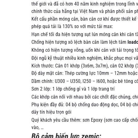
thế giới và đã có hơn 40 năm kinh nghiệm trong lĩnh v
chính thức của hãng tại Việt Nam và phân phối sản ph
Kết cấu phần móng cân, bàn cân cơ khí được thiết kế 
phép quá tải là 130% so với mức tải max:
Hạn chế tối đa hiện tượng sụt lún móng cân khi cân t
Chống hiện tượng xô lệch bàn cân làm lệch tâm
loadc
Không có hiện tượng võng, uốn khi cân với tải trọng 
Đội ngũ kỹ thuật nhiều kinh nghiệm, khắc phục mọi vấ
Kích thước: Cân 01 khớp (3x6m, 3x7m), cân 02 khớp 
Độ dày mặt cân: Thép cường lực 10mm – 12mm hoặc b
Dầm chính: U300 – U350, I250 – I600, hoặc bê tông c
Sơn 2 lớp: 1 lớp chống gỉ và 1 lớp trang trí
Các khớp cân nối với nhau bởi các chốt đặc chủng, c
Phụ kiện đầy đủ: 04 bộ chống dao động dọc, 04 bộ ch
dây tín hiệu trọn gói
Quý khách yêu cầu thêm: sơn Epoxy (sơn cao cấp chố
vào, …
Bộ cảm biến lực zemic: