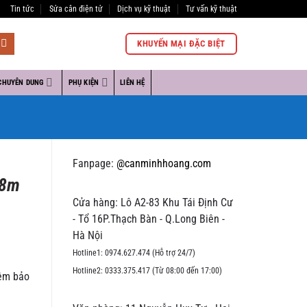
Tin tức
Sửa cân điện tử
Dịch vụ kỹ thuật
Tư vấn kỹ thuật
KHUYẾN MẠI ĐẶC BIỆT
CHUYÊN DUNG
PHỤ KIỆN
LIÊN HỆ
Fanpage:
@canminhhoang.com
18m
Cửa hàng: Lô A2-83 Khu Tái Định Cư
- Tổ 16P.Thạch Bàn - Q.Long Biên -
Hà Nội
Hotline1: 0974.627.474 (Hỗ trợ 24/7)
Hotline2: 0333.375.417 (Từ 08:00 đến 17:00)
iêm bảo