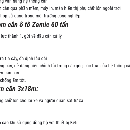
àng vận hàng hệ thống cân
n cân qua phần mềm, máy in, màn hiển thị phụ chữ lớn ngoài trời
hợp sử dụng trong môi trường công nghiệp.
rạm cân ô tô Zemic 60 tấn
 lực thành 1, gửi về đầu cân xử lý
a tin cậy, ổn định lâu dài
ng cân, dễ dàng hiệu chỉnh tải trọng các góc, các trục của hệ thống câ
rên bàn cân.
 chống ẩm tốt.
ạm cân 3x18m:
ng chữ lớn cho lái xe và người quan sát từ xa
 cao khi sử dụng đồng bộ với thiết bị Keli