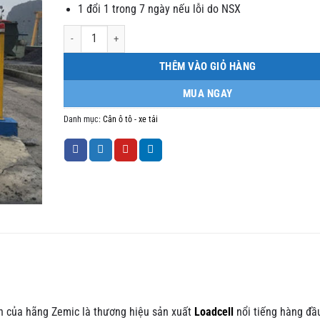
1 đổi 1 trong 7 ngày nếu lỗi do NSX
Lắp đặt cân ô tô điện tử 60 tấn 3x18m số lượng
THÊM VÀO GIỎ HÀNG
MUA NGAY
Danh mục:
Cân ô tô - xe tải
n của hãng Zemic là thương hiệu sản xuất
Loadcell
nổi tiếng hàng đầ