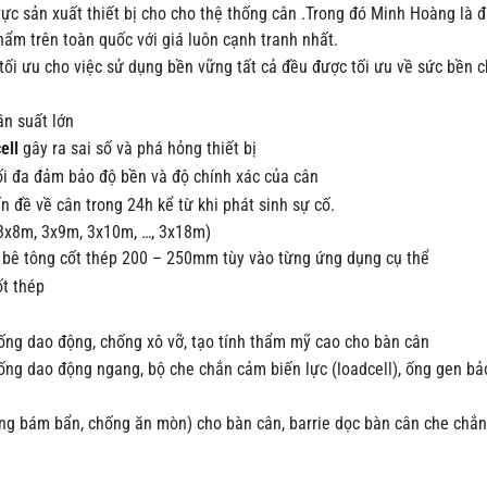
ực sản xuất thiết bị cho cho thệ thống cân .Trong đó Minh Hoàng là đạ
ẩm trên toàn quốc với giá luôn cạnh tranh nhất.
tối ưu cho việc sử dụng bền vững tất cả đều được tối ưu về sức bền 
ần suất lớn
ell
gây ra sai số và phá hỏng thiết bị
tối đa đảm bảo độ bền và độ chính xác của cân
n đề về cân trong 24h kể từ khi phát sinh sự cố.
(3x8m, 3x9m, 3x10m, …, 3x18m)
ê tông cốt thép 200 – 250mm tùy vào từng ứng dụng cụ thể
ốt thép
hống dao động, chống xô vỡ, tạo tính thẩm mỹ cao cho bàn cân
ống dao động ngang, bộ che chắn cảm biến lực (loadcell), ống gen bả
ng bám bẩn, chống ăn mòn) cho bàn cân, barrie dọc bàn cân che chắn