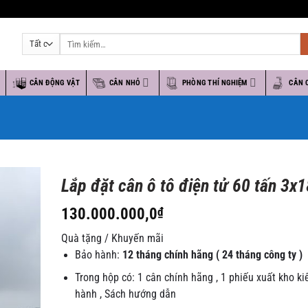
Tìm
kiếm:
O
CÂN ĐỘNG VẬT
CÂN NHỎ
PHÒNG THÍ NGHIỆM
CÂN 
Lắp đặt cân ô tô điện tử 60 tấn 3x
130.000.000,0
₫
Quà tặng / Khuyến mãi
Bảo hành:
12 tháng chính hãng ( 24 tháng công ty )
Trong hộp có: 1 cân chính hãng , 1 phiếu xuất kho k
hành , Sách hướng dẫn