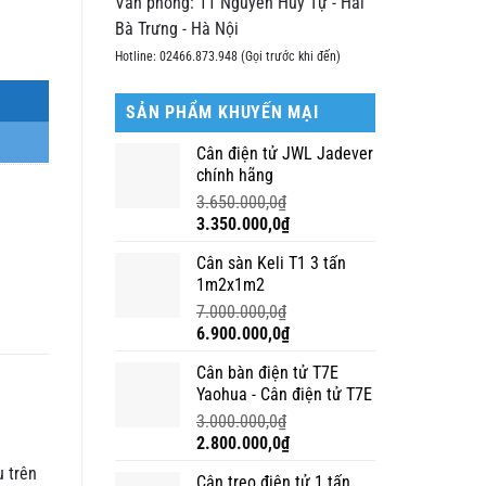
Văn phòng: 11 Nguyễn Huy Tự - Hai
Bà Trưng - Hà Nội
Hotline: 02466.873.948 (Gọi trước khi đến)
SẢN PHẨM KHUYẾN MẠI
Cân điện tử JWL Jadever
chính hãng
3.650.000,0
₫
Giá
Giá
3.350.000,0
₫
gốc
hiện
Cân sàn Keli T1 3 tấn
là:
tại
1m2x1m2
3.650.000,0₫.
là:
3.350.000,0₫.
7.000.000,0
₫
Giá
Giá
6.900.000,0
₫
gốc
hiện
Cân bàn điện tử T7E
là:
tại
Yaohua - Cân điện tử T7E
7.000.000,0₫.
là:
6.900.000,0₫.
3.000.000,0
₫
Giá
Giá
2.800.000,0
₫
gốc
hiện
u trên
Cân treo điện tử 1 tấn