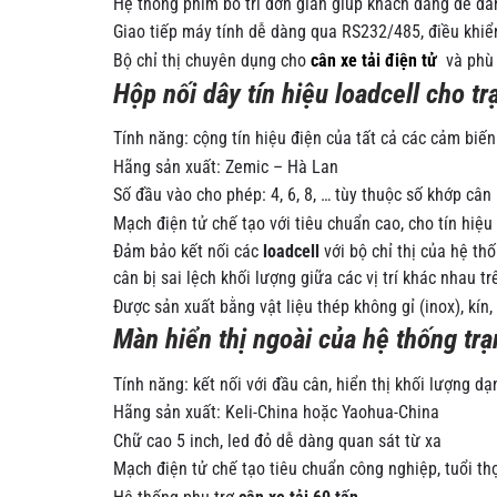
Hệ thống phím bố trí đơn giản giúp khách dàng dễ d
Giao tiếp máy tính dễ dàng qua RS232/485, điều khiể
Bộ chỉ thị chuyên dụng cho
cân xe tải điện tử
và phù 
Hộp nối dây tín hiệu loadcell cho t
Tính năng: cộng tín hiệu điện của tất cả các cảm biến
Hãng sản xuất: Zemic – Hà Lan
Số đầu vào cho phép: 4, 6, 8, … tùy thuộc số khớp cân
Mạch điện tử chế tạo với tiêu chuẩn cao, cho tín hiệu r
Đảm bảo kết nối các
loadcell
với bộ chỉ thị của hệ thố
cân bị sai lệch khối lượng giữa các vị trí khác nhau t
Được sản xuất bằng vật liệu thép không gỉ (inox), kín,
Màn hiển thị ngoài của hệ thống tr
Tính năng: kết nối với đầu cân, hiển thị khối lượng dạ
Hãng sản xuất: Keli-China hoặc Yaohua-China
Chữ cao 5 inch, led đỏ dễ dàng quan sát từ xa
Mạch điện tử chế tạo tiêu chuẩn công nghiệp, tuổi thọ