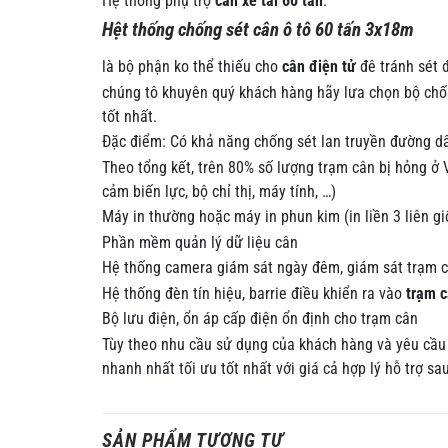
Hệ thống phụ trợ
cân xe tải 60 tấn
.
Hệt thống chống sét cân ô tô 60 tấn 3x18m
là bộ phận ko thể thiếu cho
cân điện tử
đê tránh sét 
chúng tô khuyên quý khách hàng hãy lưa chọn bộ chố
tốt nhất.
Đặc điểm: Có khả năng chống sét lan truyền đường dâ
Theo tổng kết, trên 80% số lượng trạm cân bị hỏng ở
cảm biến lực, bộ chỉ thị, máy tính, …)
Máy in thường hoặc máy in phun kim (in liền 3 liên gi
Phần mềm quản lý dữ liệu cân
Hệ thống camera giám sát ngày đêm, giám sát trạm c
Hệ thống đèn tín hiệu, barrie điều khiển ra vào
trạm c
Bộ lưu điện, ổn áp cấp điện ổn định cho trạm cân
Tùy theo nhu cầu sử dụng của khách hàng và yêu cầu 
nhanh nhất tối ưu tốt nhất với giá cả hợp lý hỗ trợ s
SẢN PHẨM TƯƠNG TỰ