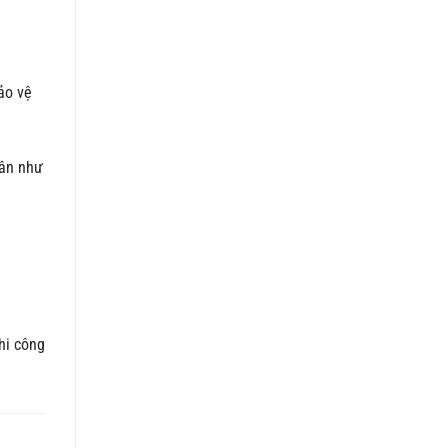
ảo vệ
cân như
hi công