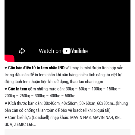
♥
Cân bàn điện tử in tem nhãn IND
với máy in mini được tích hợp sẵn
trong đầu cân để in tem nhãn khi cân hàng nhiều tính năng ưu việt tự
động tách tem thuận tiện khi sử dụng, thao tác nhanh gọn
♥
Các in tem
gồm những mức cân: 30kg – 60kg – 100kg – 150kg –
200kg – 250kg – 300kg – 400kg – 500kg…
♥ Kích thước bàn cân: 30x40cm_40x50cm_50x60cm_60x80cm…(khung
bàn cân có chống tải an toàn để bảo vệ loadcell khi bị quá tải)
♥ Cảm biến lực (Loadcell) nhập khẩu: MAVIN NA3, MAVIN NA4, KELI
UDA, ZEMIC L6E…