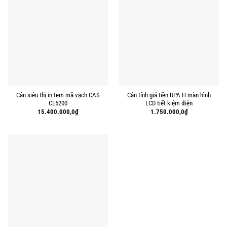
Cân siêu thị in tem mã vạch CAS
Cân tính giá tiền UPA H màn hình
CL5200
LCD tiết kiệm điện
15.400.000,0
₫
1.750.000,0
₫