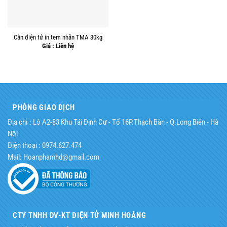
Cân điện tử in tem nhãn TMA 30kg
Giá : Liên hệ
PHÒNG GIAO DỊCH
Địa chỉ : Lô A2-83 Khu Tái Định Cư - Tổ 16P.Thạch Bàn - Q.Long Biên - Hà
Nội
Điện thoại : 0974.627.474
Mail: Hoanphamhd@gmail.com
CTY TNHH DV-KT ĐIỆN TỬ MINH HOÀNG