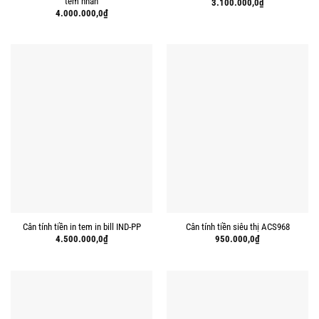
tem nhãn
3.100.000,0
₫
4.000.000,0
₫
Cân tính tiền in tem in bill IND-PP
Cân tính tiền siêu thị ACS968
4.500.000,0
₫
950.000,0
₫