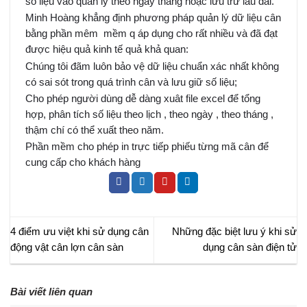
số liệu vào quản lý theo ngày tháng hoặc lưu trữ lâu dài.
Minh Hoàng khẳng định phương pháp quản lý dữ liệu cân
bằng phần mêm mềm q áp dụng cho rất nhiều và đã đạt
được hiệu quả kinh tế quả khả quan:
Chúng tôi đãm luôn bảo vệ dữ liệu chuẩn xác nhất không
có sai sót trong quá trình cân và lưu giữ số liệu;
Cho phép người dùng dễ dàng xuât file excel để tổng
hợp, phân tích số liệu theo lịch , theo ngày , theo tháng ,
thậm chí có thể xuất theo năm.
Phần mềm cho phép in trực tiếp phiếu từng mã cân để
cung cấp cho khách hàng
4 điểm ưu việt khi sử dụng cân
Những đặc biệt lưu ý khi sử
động vật cân lợn cân sàn
dụng cân sàn điện tử
Bài viết liên quan