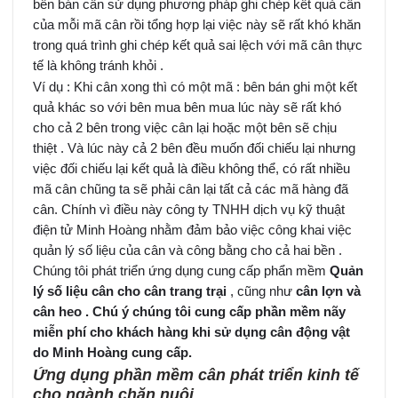
bên bán cần sử dụng phương pháp ghi chép kết quả cân
của mỗi mã cân rồi tổng hợp lại việc này sẽ rất khó khăn
trong quá trình ghi chép kết quả sai lệch với mã cân thực
tế là không tránh khỏi .
Ví dụ : Khi cân xong thì có một mã : bên bán ghi một kết
quả khác so với bên mua bên mua lúc này sẽ rất khó
cho cả 2 bên trong việc cân lại hoặc một bên sẽ chịu
thiệt . Và lúc này cả 2 bên đều muốn đối chiếu lại nhưng
việc đối chiếu lại kết quả là điều không thể, có rất nhiều
mã cân chũng ta sẽ phải cân lại tất cả các mã hàng đã
cân. Chính vì điều này công ty TNHH dịch vụ kỹ thuật
điện tử Minh Hoàng nhằm đảm bảo việc công khai việc
quản lý số liệu của cân và công bằng cho cả hai bền .
Chúng tôi phát triển ứng dụng cung cấp phẩn mềm
Quản
lý số liệu cân cho cân trang trại
, cũng như
cân lợn và
cân heo . Chú ý chúng tôi cung cấp phần mềm nãy
miễn phí cho khách hàng khi sử dụng cân động vật
do Minh Hoàng cung cấp.
Ứng dụng phần mềm cân phát triển kinh tế
cho ngành chăn nuôi