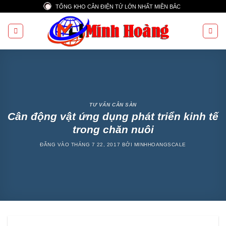
Bỏ
TỔNG KHO CÂN ĐIỆN TỬ LỚN NHẤT MIỀN BẮC
qua
nội
dung
TƯ VẤN CÂN SÀN
Cân động vật ứng dụng phát triển kinh tế
trong chăn nuôi
ĐĂNG VÀO
THÁNG 7 22, 2017
BỞI
MINHHOANGSCALE