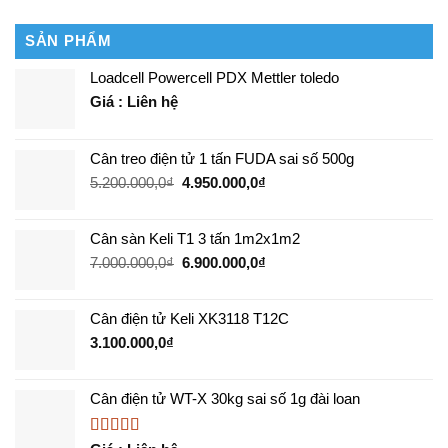
điện
tử
tử
tin
SẢN PHẨM
kết
dùng
nối
nhất
Loadcell Powercell PDX Mettler toledo
Kiotviet
năm
Giá : Liên hệ
Cân treo điện tử 1 tấn FUDA sai số 500g
Giá
Giá
5.200.000,0
₫
4.950.000,0
₫
gốc
hiện
là:
tại
Cân sàn Keli T1 3 tấn 1m2x1m2
5.200.000,0₫.
là:
4.950.000,0₫.
Giá
Giá
7.000.000,0
₫
6.900.000,0
₫
gốc
hiện
là:
tại
Cân điện tử Keli XK3118 T12C
7.000.000,0₫.
là:
6.900.000,0₫.
3.100.000,0
₫
Cân điện tử WT-X 30kg sai số 1g đài loan