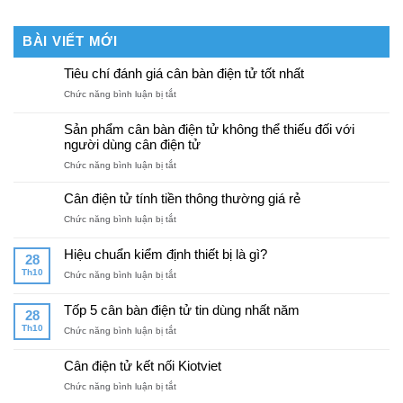
BÀI VIẾT MỚI
Tiêu chí đánh giá cân bàn điện tử tốt nhất
ở
Chức năng bình luận bị tắt
Tiêu
chí
Sản phẩm cân bàn điện tử không thể thiếu đối với
đánh
người dùng cân điện tử
giá
ở
Chức năng bình luận bị tắt
cân
Sản
bàn
phẩm
điện
Cân điện tử tính tiền thông thường giá rẻ
cân
tử
ở
Chức năng bình luận bị tắt
bàn
tốt
Cân
điện
nhất
điện
tử
Hiệu chuẩn kiểm định thiết bị là gì?
28
tử
không
Th10
ở
Chức năng bình luận bị tắt
tính
thể
Hiệu
tiền
thiếu
chuẩn
thông
Tốp 5 cân bàn điện tử tin dùng nhất năm
đối
28
kiểm
thường
với
Th10
ở
Chức năng bình luận bị tắt
định
giá
người
Tốp
thiết
rẻ
dùng
5
bị
Cân điện tử kết nối Kiotviet
cân
cân
là
điện
ở
Chức năng bình luận bị tắt
bàn
gì?
tử
Cân
điện