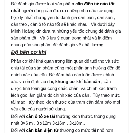
Để đánh giá được loại sản phẩm
cân điện tử nào tốt
nhất
người dùng cần đưa ra những nhu cầu sử dụng
hợp lý nhất những yếu tố đánh giá cân bàn , cân sàn ,
cân treo , cân ô tô nào tốt sẽ khác nhau . Và đưới đây
Minh Hoàng xin đưa ra những yếu tốc chung để đánh giá
sản phẩm tốt . Và 3 lưu ý quan trọng nhất và là điểm
chung của sản phẩm để đánh giá về chất lượng .
Độ bền cơ khí
Phần cơ khí khá quan trọng liên quan đế tuổi thọ và sức
chịu tải của sản phẩm cũng một phần ảnh hưởng đến độ
chính xác của cân .Để đảm bảo cân luôn được chính
xác và ổn định lâu dài,
khung cơ khí bàn cân
, cần
được tính toán gia công chắc chắn, và chính xác tránh
lệch góc làm giảm độ chính xác của cân . Tùy theo mức
tải max , tùy theo kích thước của trạm cân đảm bảo mọi
yêu cầu của người sử dụng.
Đối với
cân ô tô xe tải
thường kích thước thông dụng
nhất 3×6 m , 3 x12m 3x16m , 3x18m..
Đối với
cân bàn điện tử
thường có mức tải nhỏ hơn