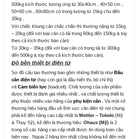
500kg kích thước tương ứng từ 30x40cm , 40×50 cm ,
50×60 cm , 60x80cm có trọng lượng từ 15kg cho đến
35kg .
Với chiếc khung cân chắc chắn thì thường nặng từ 15kg
– 20kg (đối với loại cân có tải trọng 60kg đến 150kg & tùy
theo cả kích thước bàn cân)
Từ 30kg – 35kg (đối với loại cân có trọng tải từ 300kg
đến 500kg & tùy theo cả kích thước bàn cân).
Độ bền thiết bị điện tử
Sơ đồ cấu tạo thường bao gồm những thiết bị như
Đầu
cân điện tử
(hay còn gọi là đầu hiển thi, bộ chỉ thị)
và
Cảm biến lực
(loadcell). Chất lượng của sản phẩm
được thiết bị đánh giá nhiều nhất , và chất lượng thiết bị
phụ thuộc nhiều vào hãng của
phụ kiện cân
. Và một số
thương hiệu hàng đầu về lĩnh vực cân điện tử nói chung
phải kể đến hãng cao cấp nhất là
Mettler – Toledo
(Mỹ
& Thụy Sỹ), kế đến là thương hiệu
Ohaus (Mỹ)
là 2
trong số các hãng cao cấp nhất được tin dùng toàn cầu
hiện nay . Ngoài 2 hãng lớn nhất cũng không kể đến một