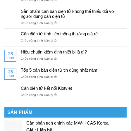
Tiêu
chí
Sản phẩm cân bàn điện tử không thể thiếu đối với
đánh
người dùng cân điện tử
giá
ở
Chức năng bình luận bị tắt
cân
Sản
bàn
phẩm
điện
Cân điện tử tính tiền thông thường giá rẻ
cân
tử
ở
Chức năng bình luận bị tắt
bàn
tốt
Cân
điện
nhất
điện
tử
Hiệu chuẩn kiểm định thiết bị là gì?
28
tử
không
Th10
ở
Chức năng bình luận bị tắt
tính
thể
Hiệu
tiền
thiếu
chuẩn
thông
Tốp 5 cân bàn điện tử tin dùng nhất năm
đối
28
kiểm
thường
với
Th10
ở
Chức năng bình luận bị tắt
định
giá
người
Tốp
thiết
rẻ
dùng
5
bị
Cân điện tử kết nối Kiotviet
cân
cân
là
điện
ở
Chức năng bình luận bị tắt
bàn
gì?
tử
Cân
điện
điện
tử
tử
tin
SẢN PHẨM
kết
dùng
nối
nhất
Cân phân tích chính xác MW-II CAS Korea
Kiotviet
năm
Giá : Liên hệ