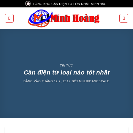
Bỏ
TỔNG KHO CÂN ĐIỆN TỬ LỚN NHẤT MIỀN BẮC
qua
nội
dung
TIN TỨC
Cân điện tử loại nào tốt nhất
ĐĂNG VÀO
THÁNG 12 7, 2017
BỞI
MINHHOANGSCALE