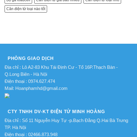
Cân điện tử loại nào tốt
PHÒNG GIAO DỊCH
Địa chỉ : Lô A2-83 Khu Tái Định Cư - Tổ 16P.Thạch Bàn -
Q.Long Biên - Hà Nội
Điện thoại : 0974.627.474
Mail: Hoanphamhd@gmail.com
CTY TNHH DV-KT ĐIỆN TỬ MINH HOÀNG
Địa chỉ : Số 11 Nguyễn Huy Tự -p.Bạch Đằng Q.Hai Bà Trưng
TP. Hà Nội
Điện thoại : 02466.873.948