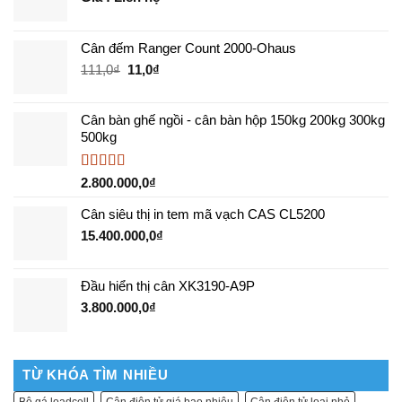
Cân đếm Ranger Count 2000-Ohaus
Giá
Giá
111,0
₫
11,0
₫
gốc
hiện
là:
tại
Cân bàn ghế ngồi - cân bàn hộp 150kg 200kg 300kg
111,0₫.
là:
500kg
11,0₫.
Được xếp
2.800.000,0
₫
hạng
5.00
5
sao
Cân siêu thị in tem mã vạch CAS CL5200
15.400.000,0
₫
Đầu hiển thị cân XK3190-A9P
3.800.000,0
₫
TỪ KHÓA TÌM NHIỀU
Bộ gá loadcell
Cân điện tử giá bao nhiêu
Cân điện tử loại nhỏ