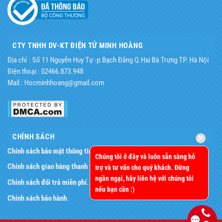
CTY TNHH DV-KT ĐIỆN TỬ MINH HOÀNG
Địa chỉ : Số 11 Nguyễn Huy Tự -p.Bạch Đằng Q.Hai Bà Trưng TP. Hà Nội
Điện thoại : 02466.873.948
Mail : Hocminhhoang@gmail.com
CHÍNH SÁCH
Chính sách bảo mật thông tin
.
Chúng tôi ở đây và luôn sẵn sàng hỗ
Chính sách giao hàng thanh toán
.
trợ và tư vấn cho quý khách. Đừng
ngần ngại, hãy liên hệ với chúng tôi
Chính sách đổi trả miễn phí
.
nếu bạn cần :)
Chính sách bảo hành
.