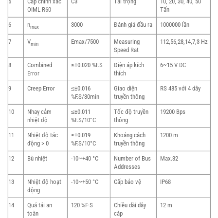
5
Cấp chính xác
C3
Tải trọng
10, 20, 30, 40, 50
OIML R60
Tấn
6
n
3000
Đánh giá đầu ra
1000000 lần
max
7
V
Emax/7500
Measuring
112,56,28,14,7,3 Hz
min
Speed Rat
8
Combined
≤±0.020 %F.S
Điện áp kích
6~15 V DC
Error
thích
9
Creep Error
≤±0.016
Giao diện
RS 485 với 4 dây
%F.S/30min
truyền thông
10
Nhaỵ cảm
≤±0.011
Tốc độ truyền
19200 Bps
nhiệt độ
%F.S/10°C
thông
11
Nhiệt độ tác
≤±0.019
Khoảng cách
1200 m
động > 0
%F.S/10°C
truyền thông
12
Bù nhiệt
-10~+40 °C
Number of Bus
Max.32
Addresses
13
Nhiệt độ hoạt
-10~+50 °C
Cấp bảo vệ
IP68
động
14
Quá tải an
120 %F·S
Chiều dài dây
12 m
toàn
cáp