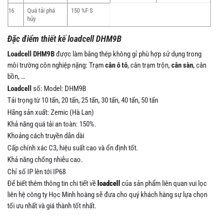
16
Quá tải phá
150 %F·S
hủy
Đặc điểm thiết kế loadcell DHM9B
Loadcell DHM9B
được làm bằng thép không gỉ phù hợp sử dụng trong
môi trường côn nghiệp nặng: Trạm
cân ô tô
, cân trạm trộn,
cân sàn
, cân
bồn, …
Loadcell
số: Model: DHM9B
Tải trọng từ 10 tấn, 20 tấn, 25 tấn, 30 tấn, 40 tấn, 50 tấn
Hãng sản xuất: Zemic (Hà Lan)
Khả năng quá tải an toàn: 150%.
Khoảng cách truyền dẫn dài
Cấp chính xác C3, hiệu suất cao và ổn định tốt.
Khả năng chống nhiễu cao.
Chỉ số IP lên tới IP68
Để biết thêm thông tin chi tiết về
loadcell
của sản phẩm liên quan vui lọc
liên hệ công ty Học Minh hoàng sẽ đưa cho quý khách hàng sự lựa chọn
tối ưu nhất và giá thành tốt nhất.