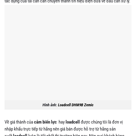
tác dụng của tải cần cân chuyển thành tín hiệu điện đưa về đầu cân xử lý.
Hình ảnh:
Loadcell DHM9B Zemic
Về giá thành của
cảm biến lực
hay
loadcell
được chúng tôi là đơn vị
nhập khẩu trực tiếp từ hãng nên giá bán được hỗ trợ từ hãng sản
xuất
loadcell
luôn là tốt nhất thị trường hiện nay. Nên quý khách hàng