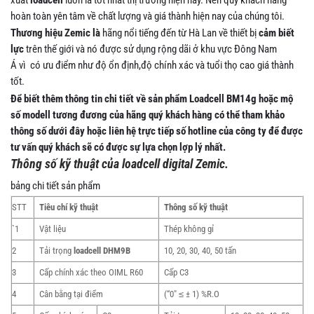
hoàn toàn yên tâm về chất lượng và giá thành hiện nay của chúng tôi.
Thương hiệu Zemic là
hãng nổi tiếng đến từ Hà Lan về thiết bị
cảm biết
lực
trên thế giới và nó được sử dụng rộng dãi ở khu vực Đông Nam
Á vì có ưu điểm như độ ổn định,độ chính xác và tuổi thọ cao giá thành
tốt.
Để biết thêm thông tin chi tiết về sản phẩm Loadcell BM14g hoặc mộ
số modell tương đương của hãng quý khách hàng có thể tham khảo
thông số dưới đây hoặc liên hệ trực tiếp số hotline của công ty để được
tư vấn quý khách sẽ có được sự lựa chọn lợp lý nhất.
Thông số kỹ thuật của loadcell digital Zemic.
bảng chi tiết sản phẩm
STT
Tiêu chí kỹ thuật
Thông số kỹ thuật
`1
Vật liệu
Thép không gỉ
2
Tải trọng
loadcell DHM9B
10, 20, 30, 40, 50 tấn
3
Cấp chính xác theo OIML R60
Cấp C3
4
Cân bằng tại điểm
(“0″ ≤ ± 1) %R.O