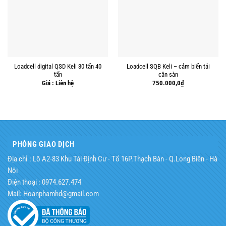
Loadcell digital QSD Keli 30 tấn 40
Loadcell SQB Keli – cảm biến tải
tấn
cân sàn
Giá : Liên hệ
750.000,0
₫
PHÒNG GIAO DỊCH
Địa chỉ : Lô A2-83 Khu Tái Định Cư - Tổ 16P.Thạch Bàn - Q.Long Biên - Hà
Nội
Điện thoại : 0974.627.474
Mail: Hoanphamhd@gmail.com