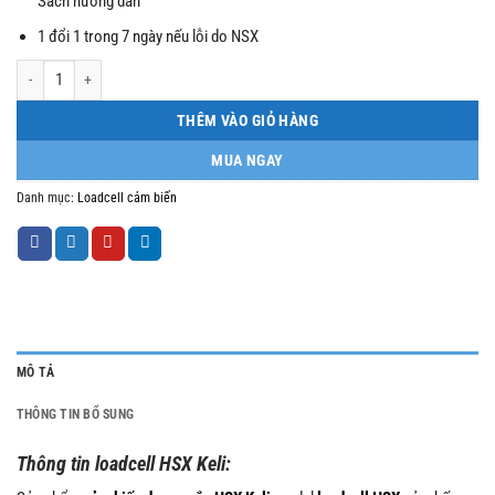
Sách hướng dẫn
1 đổi 1 trong 7 ngày nếu lỗi do NSX
Loadcell HSX Keli số lượng
THÊM VÀO GIỎ HÀNG
MUA NGAY
Danh mục:
Loadcell cảm biến
MÔ TẢ
THÔNG TIN BỔ SUNG
Thông tin loadcell HSX Keli: