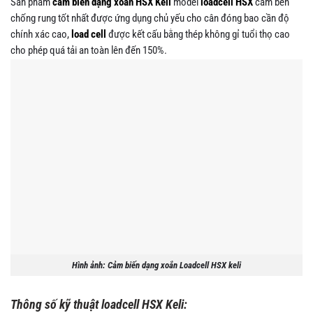
Sản phẩm
cảm biến dạng xoắn HSX Keli
model
loadcell HSX
cảm bến
chống rung tốt nhất được ứng dụng chủ yếu cho cân đóng bao cần độ
chính xác cao,
load cell
được kết cấu bằng thép không gỉ tuổi thọ cao
cho phép quá tải an toàn lên đến 150%.
Hình ảnh: Cảm biến dạng xoắn Loadcell HSX keli
Thông số kỹ thuật loadcell HSX Keli: