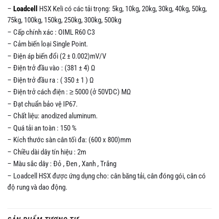
–
Loadcell
HSX Keli có các tải trọng: 5kg, 10kg, 20kg, 30kg, 40kg, 50kg,
75kg, 100kg, 150kg, 250kg, 300kg, 500kg
– Cấp chính xác : OIML R60 C3
– Cảm biến loại Single Point.
– Điện áp biến đổi (2 ± 0.002)mV/V
– Điện trở đầu vào : (381 ± 4) Ω
– Điện trở đầu ra : ( 350 ± 1 ) Ω
– Điện trở cách điện : ≥ 5000 (ở 50VDC) MΩ
– Đạt chuẩn bảo vệ IP67.
– Chất liệu: anodized aluminum.
– Quá tải an toàn : 150 %
– Kích thước sàn cân tối đa: (600 x 800)mm
– Chiều dài dây tín hiệu : 2m
– Màu sắc dây : Đỏ , Đen , Xanh , Trắng
– Loadcell HSX được ứng dụng cho: cân băng tải, cân đóng gói, cân có
độ rung và dao động.