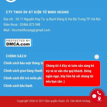
CTY TNHH DV-KT ĐIỆN TỬ MINH HOÀNG
Địa chỉ : Số 11 Nguyễn Huy Tự -p.Bạch Đằng Q.Hai Bà Trưng TP. Hà Nội
Điện thoại : 02466.873.948
Mail : Hocminhhoang@gmail.com
CHÍNH SÁCH
Chính sách bảo mật thông tin
.
Chúng tôi ở đây và luôn sẵn sàng hỗ
Chính sách giao hàng thanh toán
.
trợ và tư vấn cho quý khách. Đừng
ngần ngại, hãy liên hệ với chúng tôi
Chính sách đổi trả miễn phí
.
nếu bạn cần :)
Chính sách bảo hành
.
Copyright 2026 © 2017 Bản quyền thuộc về.
Cân Minh Hoàng