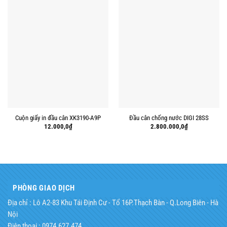
Cuộn giấy in đầu cân XK3190-A9P
Đầu cân chống nước DIGI 28SS
12.000,0
₫
2.800.000,0
₫
PHÒNG GIAO DỊCH
Địa chỉ : Lô A2-83 Khu Tái Định Cư - Tổ 16P.Thạch Bàn - Q.Long Biên - Hà
Nội
Điện thoại : 0974.627.474