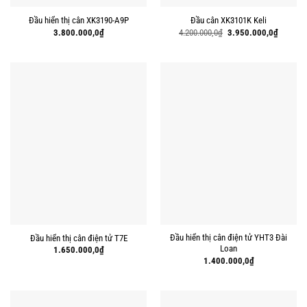
Đầu hiển thị cân XK3190-A9P
Đầu cân XK3101K Keli
Giá
Giá
3.800.000,0
₫
4.200.000,0
₫
3.950.000,0
₫
gốc
hiện
là:
tại
4.200.000,0₫.
là:
3.950.00
Đầu hiển thị cân điện tử YHT3 Đài
Đầu hiển thị cân điện tử T7E
Loan
1.650.000,0
₫
1.400.000,0
₫