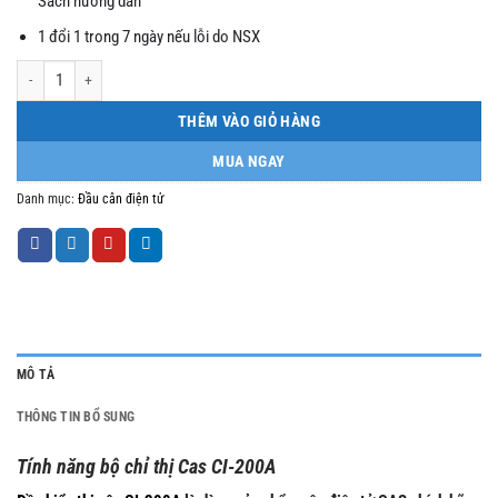
Sách hướng dẫn
1 đổi 1 trong 7 ngày nếu lỗi do NSX
Đầu cân điện tử CAS CI200A Korea số lượng
THÊM VÀO GIỎ HÀNG
MUA NGAY
Danh mục:
Đầu cân điện tử
MÔ TẢ
THÔNG TIN BỔ SUNG
Tính năng bộ chỉ thị Cas CI-200A