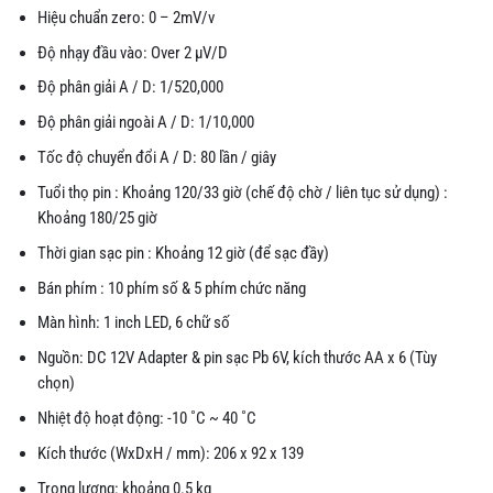
Hiệu chuẩn zero: 0 – 2mV/v
Độ nhạy đầu vào: Over 2 μV/D
Độ phân giải A / D: 1/520,000
Độ phân giải ngoài A / D: 1/10,000
Tốc độ chuyển đổi A / D: 80 lần / giây
Tuổi thọ pin : Khoảng 120/33 giờ (chế độ chờ / liên tục sử dụng) :
Khoảng 180/25 giờ
Thời gian sạc pin : Khoảng 12 giờ (để sạc đầy)
Bán phím : 10 phím số & 5 phím chức năng
Màn hình: 1 inch LED, 6 chữ số
Nguồn: DC 12V Adapter & pin sạc Pb 6V, kích thước AA x 6 (Tùy
chọn)
Nhiệt độ hoạt động: -10 ˚C ~ 40 ˚C
Kích thước (WxDxH / mm): 206 x 92 x 139
Trọng lượng: khoảng 0.5 kg