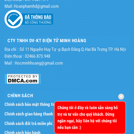
Mail: Hoanphamhd@gmail.com
CTY TNHH DV-KT ĐIỆN TỬ MINH HOÀNG
Địa chỉ : Số 11 Nguyễn Huy Tự -p.Bạch Đằng Q.Hai Bà Trưng TP. Hà Nội
Điện thoại : 02466.873.948
Mail : Hocminhhoang@gmail.com
CHÍNH SÁCH
Chính sách bảo mật thông tin
.
Chúng tôi ở đây và luôn sẵn sàng hỗ
Chính sách giao hàng thanh toán
.
trợ và tư vấn cho quý khách. Đừng
ngần ngại, hãy liên hệ với chúng tôi
Chính sách đổi trả miễn phí
.
nếu bạn cần :)
Chính sách bảo hành
.