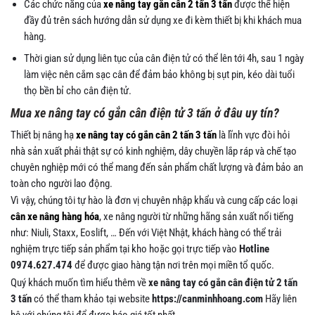
Các chức năng của
xe nâng tay gắn cân 2 tấn 3 tấn
được thể hiện
đầy đủ trên sách hướng dẫn sử dụng xe đi kèm thiết bị khi khách mua
hàng.
Thời gian sử dụng liên tục của cân điện tử có thể lên tới 4h, sau 1 ngày
làm việc nên cắm sạc cân để đảm bảo không bị sụt pin, kéo dài tuổi
thọ bền bỉ cho cân điện tử.
Mua xe nâng tay có gắn cân điện tử 3 tấn ở đâu uy tín?
Thiết bị nâng hạ
xe nâng tay có gắn cân 2 tấn 3 tấn
là lĩnh vực đòi hỏi
nhà sản xuất phải thật sự có kinh nghiệm, dây chuyền lắp ráp và chế tạo
chuyên nghiệp mới có thể mang đến sản phẩm chất lượng và đảm bảo an
toàn cho người lao động.
Vì vậy, chúng tôi tự hào là đơn vị chuyên nhập khẩu và cung cấp các loại
cân xe nâng hàng hóa
, xe nâng người từ những hãng sản xuất nổi tiếng
như: Niuli, Staxx, Eoslift, … Đến với Việt Nhật, khách hàng có thể trải
nghiệm trực tiếp sản phẩm tại kho hoặc gọi trực tiếp vào
Hotline
0974.627.474
để được giao hàng tận nơi trên mọi miền tổ quốc.
Quý khách muốn tìm hiểu thêm về
xe nâng tay có gắn cân điện tử 2 tấn
3 tấn
có thể tham khảo tại website
https://canminhhoang.com
Hãy liên
hệ với chúng tôi để được báo giá tốt nhất.