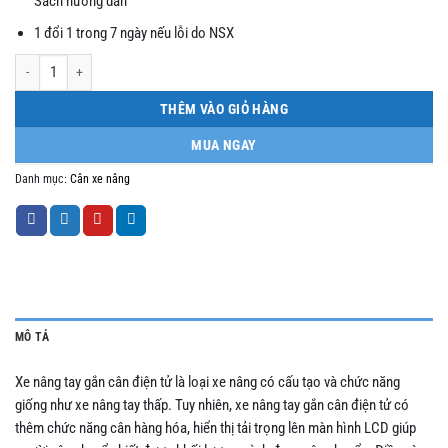
Sách hướng dẫn
1 đổi 1 trong 7 ngày nếu lỗi do NSX
Xe nâng gắn cân điện tử 2 tấn 3 tấn số lượng
THÊM VÀO GIỎ HÀNG
MUA NGAY
Danh mục:
Cân xe nâng
MÔ TẢ
Xe nâng tay gắn cân điện tử là loại xe nâng có cấu tạo và chức năng
giống như xe nâng tay thấp. Tuy nhiên, xe nâng tay gắn cân điện tử có
thêm chức năng cân hàng hóa, hiển thị tải trọng lên màn hình LCD giúp