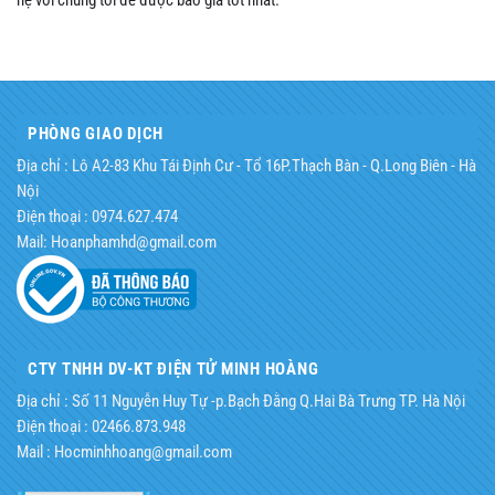
PHÒNG GIAO DỊCH
Địa chỉ : Lô A2-83 Khu Tái Định Cư - Tổ 16P.Thạch Bàn - Q.Long Biên - Hà
Nội
Điện thoại : 0974.627.474
Mail: Hoanphamhd@gmail.com
CTY TNHH DV-KT ĐIỆN TỬ MINH HOÀNG
Địa chỉ : Số 11 Nguyễn Huy Tự -p.Bạch Đằng Q.Hai Bà Trưng TP. Hà Nội
Điện thoại : 02466.873.948
Mail : Hocminhhoang@gmail.com