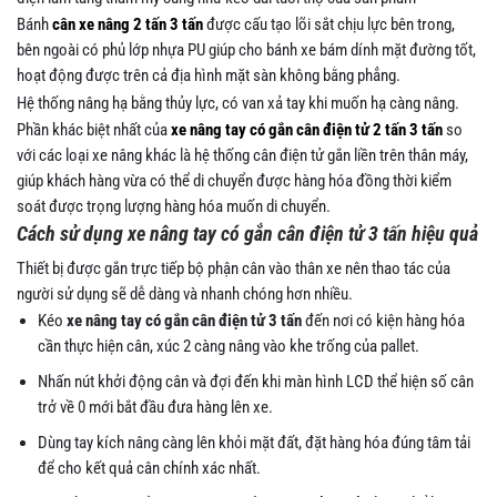
Bánh
cân xe nâng 2 tấn 3 tấn
được cấu tạo lõi sắt chịu lực bên trong,
bên ngoài có phủ lớp nhựa PU giúp cho bánh xe bám dính mặt đường tốt,
hoạt động được trên cả địa hình mặt sàn không bằng phẳng.
Hệ thống nâng hạ bằng thủy lực, có van xả tay khi muốn hạ càng nâng.
Phần khác biệt nhất của
xe nâng tay có gắn cân điện tử 2 tấn 3 tấn
so
với các loại xe nâng khác là hệ thống cân điện tử gắn liền trên thân máy,
giúp khách hàng vừa có thể di chuyển được hàng hóa đồng thời kiểm
soát được trọng lượng hàng hóa muốn di chuyển.
Cách sử dụng xe nâng tay có gắn cân điện tử 3 tấn hiệu quả
Thiết bị được gắn trực tiếp bộ phận cân vào thân xe nên thao tác của
người sử dụng sẽ dễ dàng và nhanh chóng hơn nhiều.
Kéo
xe nâng tay có gắn cân điện tử 3 tấn
đến nơi có kiện hàng hóa
cần thực hiện cân, xúc 2 càng nâng vào khe trống của pallet.
Nhấn nút khởi động cân và đợi đến khi màn hình LCD thể hiện số cân
trở về 0 mới bắt đầu đưa hàng lên xe.
Dùng tay kích nâng càng lên khỏi mặt đất, đặt hàng hóa đúng tâm tải
để cho kết quả cân chính xác nhất.