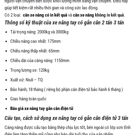
người vận chuyển biết được khối lượng mình đang vận chuyển. Điều này
giúp tiết kiệm rất nhiều thời gian và công sức lao động.
Có 2 loại:
cân xe nâng có in kết quả
và
cân xe nâng
không in kết quả
.
Thông số kỹ thuật của xe nâng tay có gắn cân 2 tấn 3 tấn
Tải trọng nâng: 2000kg và 3000kg
Chiều nâng cao nhất: 175mm
Chiều nâng thấp nhất: 65mm
Chiều dài của càng nâng: 1150mm
Trọng lượng xe: 120kg
Xuất xứ: Niuli – TQ
Bảo hành; 18 tháng ( riêng bộ phận cân điện tử bảo hành 6 tháng )
Giao hàng toàn quốc
Báo giá xe nâng tay gắn cân điện tử
Cấu tạo, cách sử dụng xe nâng tay có gắn cân điện tử 3 tấn
Càng nâng được cấu tạo bằng thép chịu lực tốt, bên ngoài có lớp sơn tĩnh
điện làm tăng thẩm mỹ cũng như kéo dài tuổi thọ của sản phẩm