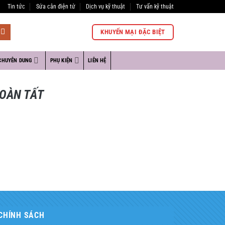
Tin tức
Sửa cân điện tử
Dịch vụ kỹ thuật
Tư vấn kỹ thuật
KHUYẾN MẠI ĐẶC BIỆT
CHUYÊN DUNG
PHỤ KIỆN
LIÊN HỆ
OÀN TẤT
CHÍNH SÁCH