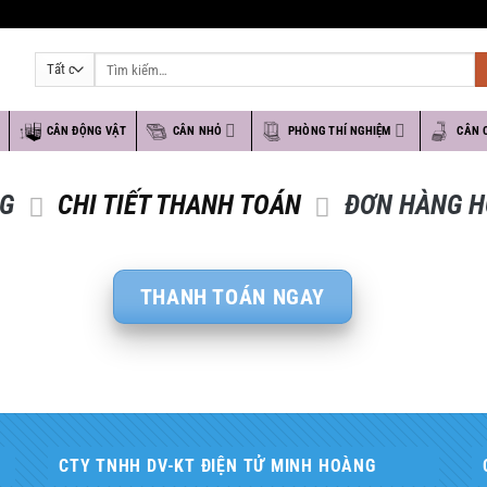
Tìm
kiếm:
O
CÂN ĐỘNG VẬT
CÂN NHỎ
PHÒNG THÍ NGHIỆM
CÂN 
NG
CHI TIẾT THANH TOÁN
ĐƠN HÀNG H
THANH TOÁN NGAY
CTY TNHH DV-KT ĐIỆN TỬ MINH HOÀNG