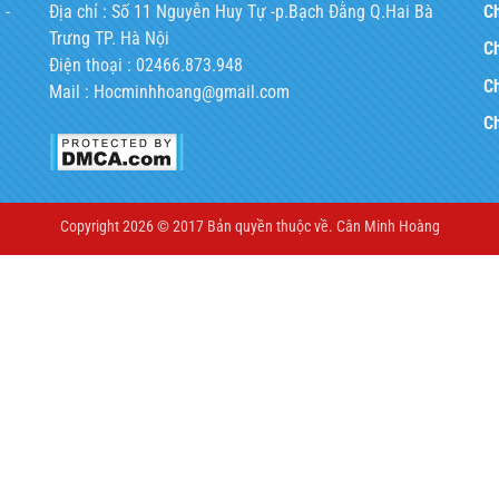
 -
Địa chỉ : Số 11 Nguyễn Huy Tự -p.Bạch Đằng Q.Hai Bà
Ch
Trưng TP. Hà Nội
Ch
Điện thoại : 02466.873.948
Ch
Mail : Hocminhhoang@gmail.com
C
Copyright 2026 © 2017 Bản quyền thuộc về.
Cân Minh Hoàng