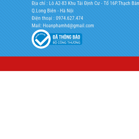
Địa chỉ : Lô A2-83 Khu Tái Định Cư - Tổ 16P.Thạch Bàn
Q.Long Biên - Hà Nội
Điện thoại : 0974.627.474
Mail: Hoanphamhd@gmail.com