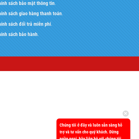
ính sách bảo mật thông tin
.
ính sách giao hàng thanh toán
.
ính sách đổi trả miễn phí
.
hính sách bảo hành
.
Chúng tôi ở đây và luôn sẵn sàng hỗ
trợ và tư vấn cho quý khách. Đừng
ngần ngại, hãy liên hệ với chúng tôi