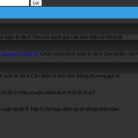
Lọc
 luận bị tắt
ở Tiêu chí đánh giá cân bàn điện tử tốt nhất
i dùng cân điện tử
Chức năng bình luận bị tắt
ở Sản phẩm cân bà
 luận bị tắt
ở Cân điện tử tính tiền thông thường giá rẻ
bị tắt
ở Hiệu chuẩn kiểm định thiết bị là gì?
luận bị tắt
ở Tốp 5 cân bàn điện tử tin dùng nhất năm