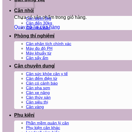
Cân nhỏ
Chưa có sản phẩm trong giỏ hàng.
Cân dưới 3kg
Cân đến 30kg
Quay trở lại cửa hàng
Cân nhà bếp
Phòng thí nghiệm
Cân phân tích chính xác
Máy đo độ PH
Máy khuấy từ
Cân sấy ẩm
Cân chuyên dung
Cân sức khỏe cân y tế
Cân đếm điện tử
Cân có cảnh báo
Cân pha sơn
Cân xe nâng
Cân thủy sản
Cân siêu thị
Cân vàng
Phụ kiện
Phần mềm quản lý cân
Phụ kiện cân khác