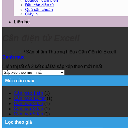
Loadcell cảm biến
Đầu cân điện tử
Quả cân chuẩn
Giấy in
Liên hệ
Cân điện tử Excell
Trang chủ
/
Sản phẩm Thương hiệu
/
Cân điện tử Excell
Danh mục
Hiển thị tất cả 2 kết quả
Đã sắp xếp theo mới nhất
Mức cân max
Cân max 1 tấn
(1)
Cân max 10 tấn
(1)
Cân max 2 tấn
(1)
Cân max 3 tấn
(1)
Cân max 5 tấn
(1)
Lọc theo giá