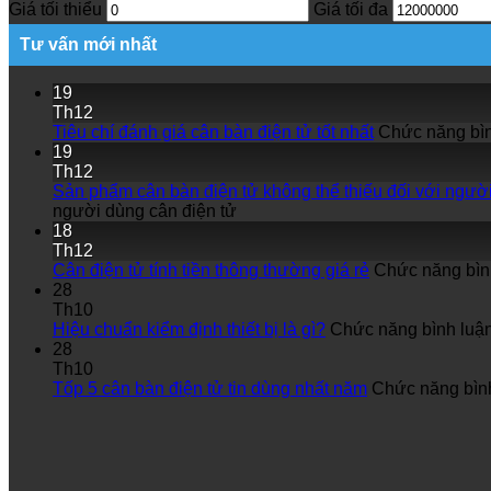
Giá tối thiểu
Giá tối đa
Tư vấn mới nhất
19
Th12
Tiêu chí đánh giá cân bàn điện tử tốt nhất
Chức năng bình
19
Th12
Sản phẩm cân bàn điện tử không thể thiếu đối với ngườ
người dùng cân điện tử
18
Th12
Cân điện tử tính tiền thông thường giá rẻ
Chức năng bình
28
Th10
Hiệu chuẩn kiểm định thiết bị là gì?
Chức năng bình luận 
28
Th10
Tốp 5 cân bàn điện tử tin dùng nhất năm
Chức năng bình 