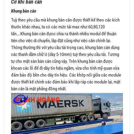
Cơ khí bàn cân
Khung bàn cân
Tuỳ theo yêu cầu mà khung bàn cân được thiết kế theo các kích
thước khác nhau, ta có các mức tải max như:60,80,120
tấn….Khung bàn cân đựoc chia ra thành nhiều modul để thuận
tiện cho việc di chuyển, lắp đặt cũng như việc căn chỉnh lại.
Thông thường thì với yêu cầu tải trọng cao, khung bàn cân dùng
các thanh dầm chữ U (dày 5-10mm) tuỳ theo yêu cầu tải. Tương
tự cho mặt sàn bàn cân cũng vậy. Trên khung bàn cân được
khoan các lỗ để đi dây tín hiệu ngầm, vừa cho tính mỹ quan vừa
đảm bảo độ bền cho dây tín hiệu. Các khớp nối giữa các module
được thiết kế chính xác đảm bảo khi lắp ráp các module lại, mặt
bàn cân là mặt phẳng đồng nhất.