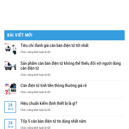
BÀI VIẾT MỚI
Tiêu chí đánh giá cân bàn điện tử tốt nhất
ở
Chức năng bình luận bị tắt
Tiêu
chí
Sản phẩm cân bàn điện tử không thể thiếu đối với người dùng
đánh
cân điện tử
giá
ở
Chức năng bình luận bị tắt
cân
Sản
bàn
phẩm
điện
Cân điện tử tính tiền thông thường giá rẻ
cân
tử
ở
Chức năng bình luận bị tắt
bàn
tốt
Cân
điện
nhất
điện
tử
Hiệu chuẩn kiểm định thiết bị là gì?
28
tử
không
Th10
ở
Chức năng bình luận bị tắt
tính
thể
Hiệu
tiền
thiếu
chuẩn
thông
Tốp 5 cân bàn điện tử tin dùng nhất năm
đối
28
kiểm
thường
với
Th10
ở
Chức năng bình luận bị tắt
định
giá