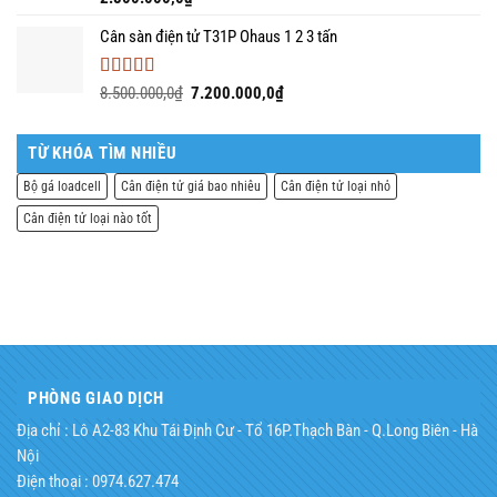
hạng
5.00
5
sao
Cân sàn điện tử T31P Ohaus 1 2 3 tấn
Được xếp
Giá
Giá
8.500.000,0
₫
7.200.000,0
₫
hạng
5.00
5
gốc
hiện
sao
là:
tại
TỪ KHÓA TÌM NHIỀU
8.500.000,0₫.
là:
7.200.000,0₫.
Bộ gá loadcell
Cân điện tử giá bao nhiêu
Cân điện tử loại nhỏ
Cân điện tử loại nào tốt
PHÒNG GIAO DỊCH
Địa chỉ : Lô A2-83 Khu Tái Định Cư - Tổ 16P.Thạch Bàn - Q.Long Biên - Hà
Nội
Điện thoại : 0974.627.474