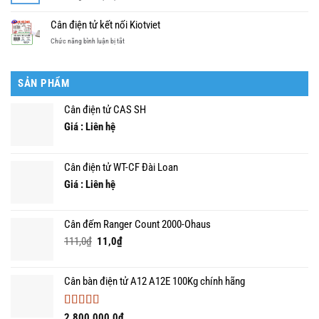
người
Tốp
thiết
rẻ
dùng
5
bị
Cân điện tử kết nối Kiotviet
cân
cân
là
điện
ở
Chức năng bình luận bị tắt
bàn
gì?
tử
Cân
điện
điện
tử
tử
tin
SẢN PHẨM
kết
dùng
nối
nhất
Cân điện tử CAS SH
Kiotviet
năm
Giá : Liên hệ
Cân điện tử WT-CF Đài Loan
Giá : Liên hệ
Cân đếm Ranger Count 2000-Ohaus
Giá
Giá
111,0
₫
11,0
₫
gốc
hiện
là:
tại
Cân bàn điện tử A12 A12E 100Kg chính hãng
111,0₫.
là:
11,0₫.
Được xếp
2.800.000,0
₫