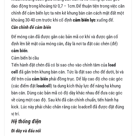
dao động trong khoảng từ 0,7 – 1cm.Để thuận tiện trong việc căn
chỉnh đế cảm biến lực ta nên kê khung bàn cân cách mặt đất một
khoảng 30-40 cm trước khi cố định
cảm biến lực
xuống đế.
Căn chỉnh đế cảm biến
Đế móng cân đã được gắn các bản mã cơ khí và được gắn cố
định lên bề mặt của móng cân, đây là nơi ta đặt các chén (đế)
cảm biến
.
Cảm biến bi cầu
Tiến hành đặt chén đã có bi sao cho vào chính tâm của
load
cell
đã gắn trên khung bàn cân. Tức là đặt sao cho đế dưới, bi và
đế trên của
cảm biến
phải đồng trục. Dể lấy cao độ cho các góc
(các điểm đặt
loadcell
) ta dung kích thủy lực để nâng hạ khung
bàn cân. Dùng các bản mã có độ dày khác nhau để đưa các góc
về cùng một cao độ. Sau khi đã căn chỉnh chuẩn, tiến hành hạ
kick. Lúc này phải chắc chắn rằng các loadcell đã được đặt đúng
vị trí.
Hệ thống điện
Đi dây và đấu nối