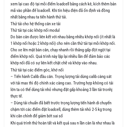
xem lại cao độ tại mỗi điểm loadcell bằng cách kê, kích thêm bản
mã vào phần đế loadcell. Khi tín hiệu điện đã ổn định và đồng
nhất bằng nhau ta tiến hành thử tải.
Thử tải cho hệ thống cân xe tải
Thử tải tại các khớp nối modul
Do bàn cân được liên kết với nhau bằng nhiều khớp nối (ít nhất là
1 khớp nối hoặc 2 khớp nối) cho nên cần thử tải tại mỗi khớp nối.
Cho xe lên mặt bàn cân, chạy nhanh rồi thắng gấp đột ngột tại
điểm khớp nối. Quá trình này lặp lại nhiều lần để đảm bảo các
khớp nối đã có sự liên kết chặt chẽ và khớp vào nhau.
Thử tải tại các điểm góc, khớ nối
– Tiến hành Calib đầu cân. Trọng lượng tải dùng calib càng sát
với tải max thì độ chính xác càng cao. Trường hợp không có tải
lớn ta có thể dùng tải nhỏ nhưng đặt gấp khoảng 3 lần tải tronhj
thực tế.
– Dùng tải chuẩn đã biết trước trọng lượng tiến hành di chuyển
chậm tới các điểm đặt loadcell, dùng thêm tải nhỏ 2-5 kg trong
khi căn chỉnh để giảm bớt sai số
Khi quá trình thử hoàn tất và kết quả sau n lần cân là như nhau là