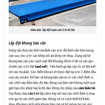
Hình ảnh: lắp đặt trạm cân ô tô 60 tấn
Lắp đặt khung bàn cân
Dùng cẩu đưa các khối module vào vị trí đã định sẵn trên móng
cân sao cho vị trí các khớp nối ăn khớp với nhau. Dùng vật kê
khung bàn cân cao cách mặt đất khoảng 30cm ở tất cả các góc
(tránh các vị trí đặt
load cell
). Tiến hành gá lắp các ốc vít liên kết
với các module. Các điểm khoan vít được đặt tại vị trí 2 điểm đầu
của các modul. Để bảo vệ khung bàn cân ta có các chốt định vị,
các chốt này đảm bảo độ dao động của bàn cân không vượt quá
giới hạn cho phép hay là độ dao động cho phép của
cảm biến tải
.
Tùy thuộc bàn
cân ô tô
lắp chìm hay nổi mà các chốt định vị (hay
còn gọi là các chốt giảm dao động) sẽ có cách thiết kế khác
nhau.Khoảng cách giữa khung bàn cân và hố móng tại các góc