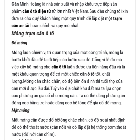
Cân
Minh Hoàng là nhà sản xuất và nhập khẩu trực tiếp sản
phẩm
cân ô tô điện tử
tử lớn nhất Việt Nam.Sau đâu chúng tôi xin
đưa ra cho quý khách hàng một quy trình để lắp đặt một
trạm
cân xe tải
hoàn chỉnh và quy mô nhất.
Móng trạm cân ô tô
Đế móng
Móng luôn chiếm vị trí quan trọng của một công trình, móng là
bước khởi đầu để ta đi tiếp các bước sau đó.Cũng vì lẽ đó mà
việc xây hố móng cho
cân ô tô
luôn được ưu tiên hàng đầu và là
một khâu quan trọng để có một chiếc
cân ô tô
tốt, chất
lượng.Móng cân chắc chắn, có độ bền ổn định thì tuổi thọ của
cân mới được lâu dài.Tuỳ vào địa chất khu đất mà ta lựa chọn
các phương án gia cố cho móng cân. Ta có thể dùng phương án
đóng cọc bằng tre hoặc dùng cọc bê tông để gia cố đế móng.
Mặt móng
Mặt móng cân được đổ bêtông chắc chắn, có độ soải nhất định
để có thể thoát nước (cân nổi) và có lắp đặt hệ thống bơm,thoát
nước (đối với cân chìm).