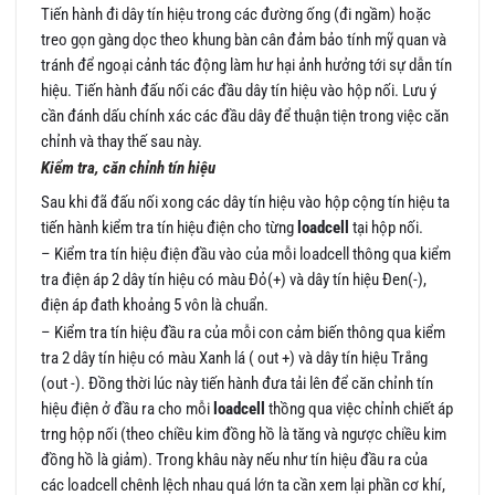
Tiến hành đi dây tín hiệu trong các đường ống (đi ngầm) hoặc
treo gọn gàng dọc theo khung bàn cân đảm bảo tính mỹ quan và
tránh để ngoại cảnh tác động làm hư hại ảnh hưởng tới sự dẫn tín
hiệu. Tiến hành đấu nối các đầu dây tín hiệu vào hộp nối. Lưu ý
cần đánh dấu chính xác các đầu dây để thuận tiện trong việc căn
chỉnh và thay thế sau này.
Kiểm tra, căn chỉnh tín hiệu
Sau khi đã đấu nối xong các dây tín hiệu vào hộp cộng tín hiệu ta
tiến hành kiểm tra tín hiệu điện cho từng
loadcell
tại hộp nối.
– Kiểm tra tín hiệu điện đầu vào của mỗi loadcell thông qua kiểm
tra điện áp 2 dây tín hiệu có màu Đỏ(+) và dây tín hiệu Đen(-),
điện áp đath khoảng 5 vôn là chuẩn.
– Kiểm tra tín hiệu đầu ra của mỗi con cảm biến thông qua kiểm
tra 2 dây tín hiệu có màu Xanh lá ( out +) và dây tín hiệu Trắng
(out -). Đồng thời lúc này tiến hành đưa tải lên để căn chỉnh tín
hiệu điện ở đầu ra cho mỗi
loadcell
thồng qua việc chỉnh chiết áp
trng hộp nối (theo chiều kim đồng hồ là tăng và ngược chiều kim
đồng hồ là giảm). Trong khâu này nếu như tín hiệu đầu ra của
các loadcell chênh lệch nhau quá lớn ta cần xem lại phần cơ khí,