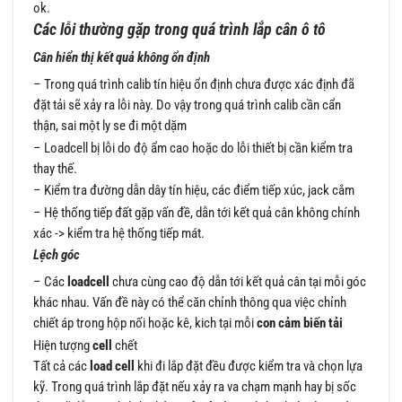
ok.
Các lỗi thường gặp trong quá trình lắp
cân ô tô
Cân hiển thị kết quả không ổn định
– Trong quá trình calib tín hiệu ổn định chưa được xác định đã
đặt tải sẽ xảy ra lỗi này. Do vậy trong quá trình calib cần cẩn
thận, sai một ly se đi một dặm
– Loadcell bị lỗi do độ ẩm cao hoặc do lỗi thiết bị cần kiểm tra
thay thế.
– Kiểm tra đường dẫn dây tín hiệu, các điểm tiếp xúc, jack cắm
– Hệ thống tiếp đất gặp vấn đề, dẫn tới kết quả cân không chính
xác -> kiểm tra hệ thống tiếp mát.
Lệch góc
– Các
loadcell
chưa cùng cao độ dẫn tới kết quả cân tại mỗi góc
khác nhau. Vấn đề này có thể căn chỉnh thông qua việc chỉnh
chiết áp trong hộp nối hoặc kê, kich tại mỗi
con cảm biến tải
Hiện tượng
cell
chết
Tất cả các
load cell
khi đi lắp đặt đều được kiểm tra và chọn lựa
kỹ. Trong quá trình lắp đặt nếu xảy ra va chạm mạnh hay bị sốc