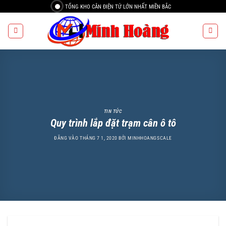
Bỏ
TỔNG KHO CÂN ĐIỆN TỬ LỚN NHẤT MIỀN BẮC
qua
nội
dung
TIN TỨC
Quy trình lắp đặt trạm cân ô tô
ĐĂNG VÀO
THÁNG 7 1, 2020
BỞI
MINHHOANGSCALE