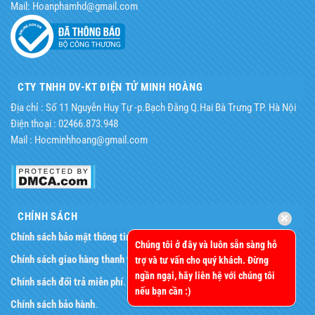
Mail: Hoanphamhd@gmail.com
CTY TNHH DV-KT ĐIỆN TỬ MINH HOÀNG
Địa chỉ : Số 11 Nguyễn Huy Tự -p.Bạch Đằng Q.Hai Bà Trưng TP. Hà Nội
Điện thoại : 02466.873.948
Mail : Hocminhhoang@gmail.com
CHÍNH SÁCH
Chính sách bảo mật thông tin
.
Chúng tôi ở đây và luôn sẵn sàng hỗ
Chính sách giao hàng thanh toán
.
trợ và tư vấn cho quý khách. Đừng
ngần ngại, hãy liên hệ với chúng tôi
Chính sách đổi trả miễn phí
.
nếu bạn cần :)
Chính sách bảo hành
.